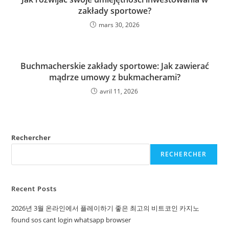
zakłady sportowe?
mars 30, 2026
Buchmacherskie zakłady sportowe: Jak zawierać
mądrze umowy z bukmacherami?
avril 11, 2026
Rechercher
RECHERCHER
Recent Posts
2026년 3월 온라인에서 플레이하기 좋은 최고의 비트코인 카지노
found sos cant login whatsapp browser