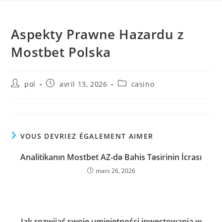
Aspekty Prawne Hazardu z
Mostbet Polska
pol
avril 13, 2026
casino
VOUS DEVRIEZ ÉGALEMENT AIMER
Analitikanın Mostbet AZ-də Bahis Təsirinin İcrası
mars 26, 2026
Jak rozwijać swoje umiejętności inwestowania w