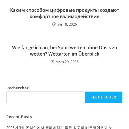
Каким способом цифровые продукты создают
комфортное взаимодействие
avril 8, 2026
Wie fange ich an, bei Sportwetten ohne Oasis zu
wetten? Wettarten im Überblick
mars 29, 2026
Rechercher
RECHERCHER
Recent Posts
2026년 3월 온라인에서 플레이하기 좋은 최고의 비트코인 카지노