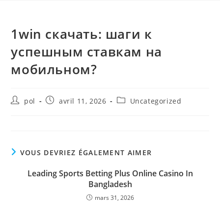
1win скачать: шаги к
успешным ставкам на
мобильном?
pol
avril 11, 2026
Uncategorized
VOUS DEVRIEZ ÉGALEMENT AIMER
Leading Sports Betting Plus Online Casino In
Bangladesh
mars 31, 2026