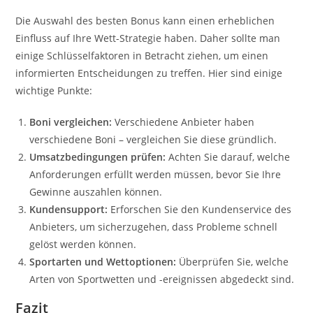
Die Auswahl des besten Bonus kann einen erheblichen
Einfluss auf Ihre Wett-Strategie haben. Daher sollte man
einige Schlüsselfaktoren in Betracht ziehen, um einen
informierten Entscheidungen zu treffen. Hier sind einige
wichtige Punkte:
Boni vergleichen:
Verschiedene Anbieter haben
verschiedene Boni – vergleichen Sie diese gründlich.
Umsatzbedingungen prüfen:
Achten Sie darauf, welche
Anforderungen erfüllt werden müssen, bevor Sie Ihre
Gewinne auszahlen können.
Kundensupport:
Erforschen Sie den Kundenservice des
Anbieters, um sicherzugehen, dass Probleme schnell
gelöst werden können.
Sportarten und Wettoptionen:
Überprüfen Sie, welche
Arten von Sportwetten und -ereignissen abgedeckt sind.
Fazit