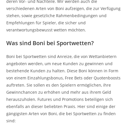
deren Vor- und Nachteile. Wir werden auch die
verschiedenen Arten von Boni aufzeigen, die zur Verfügung
stehen, sowie gesetzliche Rahmenbedingungen und
Empfehlungen für Spieler, die sicher und
verantwortungsbewusst wetten möchten.
Was sind Boni bei Sportwetten?
Boni bei Sportwetten sind Anreize, die von Wettanbietern
angeboten werden, um neue Kunden zu gewinnen und
bestehende Kunden zu halten. Diese Boni können in Form
von einem Einzahlungsbonus, Free Bets oder Quotenboosts
auftreten. Sie sollen es den Spielern ermöglichen, ihre
Gewinnchancen zu erhöhen und mehr aus ihrem Geld
herauszuholen. Futures und Promotions beteiligen sich
ebenfalls an dieser beliebten Praxis. Hier sind einige der
gängigsten Arten von Boni, die bei Sportwetten zu finden
sind: