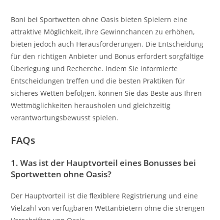
Boni bei Sportwetten ohne Oasis bieten Spielern eine
attraktive Möglichkeit, ihre Gewinnchancen zu erhöhen,
bieten jedoch auch Herausforderungen. Die Entscheidung
für den richtigen Anbieter und Bonus erfordert sorgfältige
Überlegung und Recherche. Indem Sie informierte
Entscheidungen treffen und die besten Praktiken für
sicheres Wetten befolgen, können Sie das Beste aus Ihren
Wettmöglichkeiten herausholen und gleichzeitig
verantwortungsbewusst spielen.
FAQs
1. Was ist der Hauptvorteil eines Bonusses bei
Sportwetten ohne Oasis?
Der Hauptvorteil ist die flexiblere Registrierung und eine
Vielzahl von verfügbaren Wettanbietern ohne die strengen