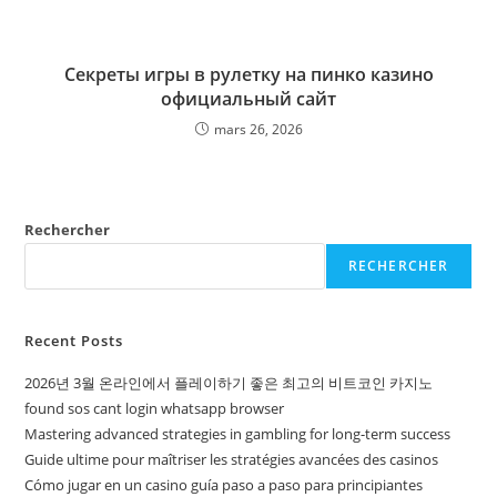
Секреты игры в рулетку на пинко казино
официальный сайт
mars 26, 2026
Rechercher
RECHERCHER
Recent Posts
2026년 3월 온라인에서 플레이하기 좋은 최고의 비트코인 카지노
found sos cant login whatsapp browser
Mastering advanced strategies in gambling for long-term success
Guide ultime pour maîtriser les stratégies avancées des casinos
Cómo jugar en un casino guía paso a paso para principiantes