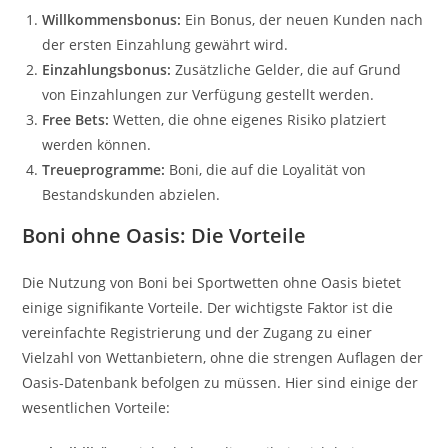
Willkommensbonus:
Ein Bonus, der neuen Kunden nach
der ersten Einzahlung gewährt wird.
Einzahlungsbonus:
Zusätzliche Gelder, die auf Grund
von Einzahlungen zur Verfügung gestellt werden.
Free Bets:
Wetten, die ohne eigenes Risiko platziert
werden können.
Treueprogramme:
Boni, die auf die Loyalität von
Bestandskunden abzielen.
Boni ohne Oasis: Die Vorteile
Die Nutzung von Boni bei Sportwetten ohne Oasis bietet
einige signifikante Vorteile. Der wichtigste Faktor ist die
vereinfachte Registrierung und der Zugang zu einer
Vielzahl von Wettanbietern, ohne die strengen Auflagen der
Oasis-Datenbank befolgen zu müssen. Hier sind einige der
wesentlichen Vorteile: