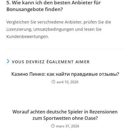
5. Wie kann ich den besten Anbieter für
Bonusangebote finden?
Vergleichen Sie verschiedene Anbieter, prüfen Sie die
Lizenzierung, Umsatzbedingungen und lesen Sie
Kundenbewertungen.
VOUS DEVRIEZ ÉGALEMENT AIMER
Казино Пинко: как найти правдивые отзывы?
avril 10, 2026
Worauf achten deutsche Spieler in Rezensionen
zum Sportwetten ohne Oase?
mars 31, 2026