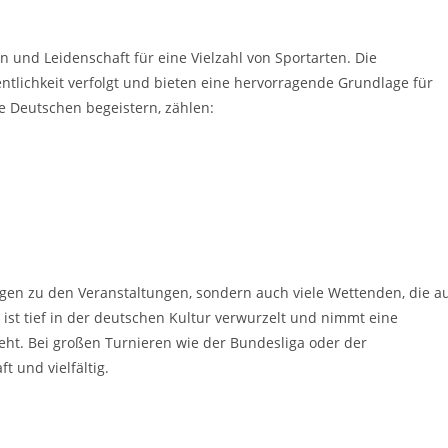
on und Leidenschaft für eine Vielzahl von Sportarten. Die
entlichkeit verfolgt und bieten eine hervorragende Grundlage für
e Deutschen begeistern, zählen:
en zu den Veranstaltungen, sondern auch viele Wettenden, die a
ist tief in der deutschen Kultur verwurzelt und nimmt eine
ht. Bei großen Turnieren wie der Bundesliga oder der
 und vielfältig.