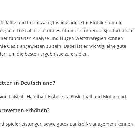
ielfältig und interessant, insbesondere im Hinblick auf die
egien. Fußball bleibt unbestritten die führende Sportart, bietet
einer fundierten Analyse und klugen Wettstrategien können
ie Oasis angewiesen zu sein. Dabei ist es wichtig, eine gute
en, um die besten Ergebnisse zu erzielen.
Wetten in Deutschland?
ind Fußball, Handball, Eishockey, Basketball und Motorsport.
ortwetten erhöhen?
 und Spielerleistungen sowie gutes Bankroll-Management können