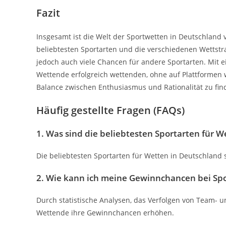
Fazit
Insgesamt ist die Welt der Sportwetten in Deutschland v
beliebtesten Sportarten und die verschiedenen Wettstrat
jedoch auch viele Chancen für andere Sportarten. Mit 
Wettende erfolgreich wettenden, ohne auf Plattformen w
Balance zwischen Enthusiasmus und Rationalität zu find
Häufig gestellte Fragen (FAQs)
1. Was sind die beliebtesten Sportarten für 
Die beliebtesten Sportarten für Wetten in Deutschland s
2. Wie kann ich meine Gewinnchancen bei Sp
Durch statistische Analysen, das Verfolgen von Team-
Wettende ihre Gewinnchancen erhöhen.