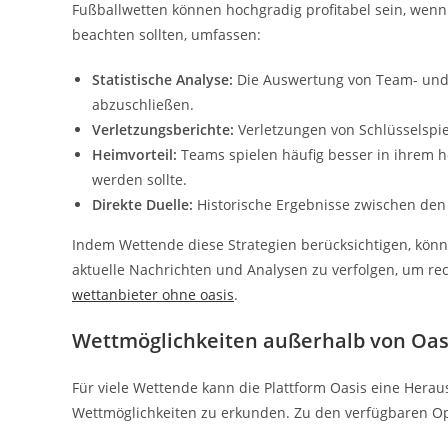
Fußballwetten können hochgradig profitabel sein, wenn
beachten sollten, umfassen:
Statistische Analyse:
Die Auswertung von Team- und S
abzuschließen.
Verletzungsberichte:
Verletzungen von Schlüsselspie
Heimvorteil:
Teams spielen häufig besser in ihrem h
werden sollte.
Direkte Duelle:
Historische Ergebnisse zwischen den
Indem Wettende diese Strategien berücksichtigen, könne
aktuelle Nachrichten und Analysen zu verfolgen, um re
wettanbieter ohne oasis
.
Wettmöglichkeiten außerhalb von Oas
Für viele Wettende kann die Plattform Oasis eine Herausf
Wettmöglichkeiten zu erkunden. Zu den verfügbaren O