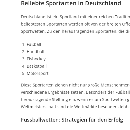
Beliebte Sportarten in Deutschland
Deutschland ist ein Sportland mit einer reichen Traditi
beliebtesten Sportarten werden oft von der breiten Öff
Sportwetten. Zu den herausragenden Sportarten, die di
Fußball
Handball
Eishockey
Basketball
Motorsport
Diese Sportarten ziehen nicht nur große Menschenmeng
verschiedene Ergebnisse setzen. Besonders der Fußball 
herausragende Stellung ein, wenn es um Sportwetten ge
Weltmeisterschaft sind die Wettmärkte besonders lebhaft
Fussballwetten: Strategien für den Erfolg