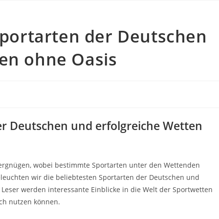
 Sportarten der Deutschen
ten ohne Oasis
der Deutschen und erfolgreiche Wetten
tvergnügen, wobei bestimmte Sportarten unter den Wettenden
beleuchten wir die beliebtesten Sportarten der Deutschen und
 Leser werden interessante Einblicke in die Welt der Sportwetten
ich nutzen können.