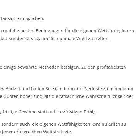
ettansatz ermöglichen.
hen und die besten Bedingungen für die eigenen Wettstrategien zu
 den Kundenservice, um die optimale Wahl zu treffen.
 einige bewährte Methoden befolgen. Zu den profitabelsten
hes Budget und halten Sie sich daran, um Verluste zu minimieren.
 Quoten höher sind, als die tatsächliche Wahrscheinlichkeit der
fristige Gewinne statt auf kurzfristigen Erfolg.
 sondern auch, die eigenen Wettfähigkeiten kontinuierlich zu
 jeder erfolgreichen Wettstrategie.