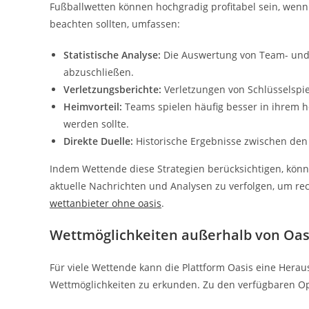
Fußballwetten können hochgradig profitabel sein, wenn
beachten sollten, umfassen:
Statistische Analyse:
Die Auswertung von Team- und S
abzuschließen.
Verletzungsberichte:
Verletzungen von Schlüsselspie
Heimvorteil:
Teams spielen häufig besser in ihrem h
werden sollte.
Direkte Duelle:
Historische Ergebnisse zwischen den
Indem Wettende diese Strategien berücksichtigen, könne
aktuelle Nachrichten und Analysen zu verfolgen, um re
wettanbieter ohne oasis
.
Wettmöglichkeiten außerhalb von Oas
Für viele Wettende kann die Plattform Oasis eine Herausf
Wettmöglichkeiten zu erkunden. Zu den verfügbaren O