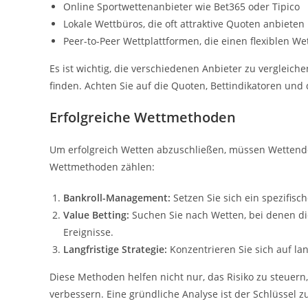
Online Sportwettenanbieter wie Bet365 oder Tipico
Lokale Wettbüros, die oft attraktive Quoten anbieten
Peer-to-Peer Wettplattformen, die einen flexiblen W
Es ist wichtig, die verschiedenen Anbieter zu vergleic
finden. Achten Sie auf die Quoten, Bettindikatoren und
Erfolgreiche Wettmethoden
Um erfolgreich Wetten abzuschließen, müssen Wettende
Wettmethoden zählen:
Bankroll-Management:
Setzen Sie sich ein spezifisc
Value Betting:
Suchen Sie nach Wetten, bei denen die
Ereignisse.
Langfristige Strategie:
Konzentrieren Sie sich auf lang
Diese Methoden helfen nicht nur, das Risiko zu steuern,
verbessern. Eine gründliche Analyse ist der Schlüssel zu