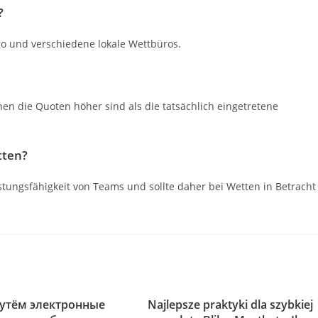
?
co und verschiedene lokale Wettbüros.
nen die Quoten höher sind als die tatsächlich eingetretene
tten?
eistungsfähigkeit von Teams und sollte daher bei Wetten in Betracht
утём электронные
Najlepsze praktyki dla szybkiej