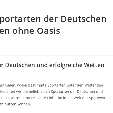
 Sportarten der Deutschen
ten ohne Oasis
der Deutschen und erfolgreiche Wetten
tvergnügen, wobei bestimmte Sportarten unter den Wettenden
beleuchten wir die beliebtesten Sportarten der Deutschen und
 Leser werden interessante Einblicke in die Welt der Sportwetten
ich nutzen können.