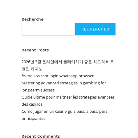
Rechercher
RECHERCHER
Recent Posts
2026년 3월 온라인에서 플레이하기 좋은 최고의 비트
코인 카지노
found sos cant login whatsapp browser
Mastering advanced strategies in gambling for
long-term success
Guide ultime pour maîtriser les stratégies avancées
des casinos
Cómo jugar en un casino guía paso a paso para
principiantes
Recent Comments