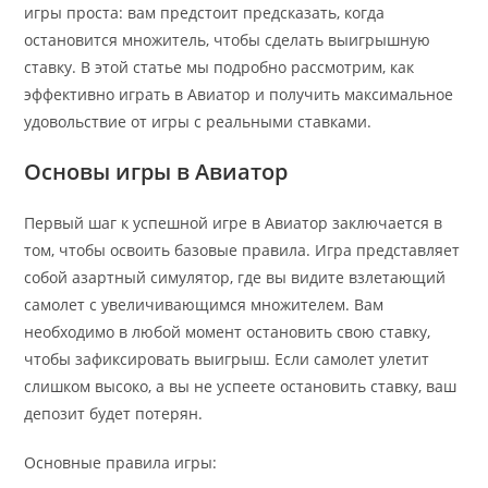
игры проста: вам предстоит предсказать, когда
остановится множитель, чтобы сделать выигрышную
ставку. В этой статье мы подробно рассмотрим, как
эффективно играть в Авиатор и получить максимальное
удовольствие от игры с реальными ставками.
Основы игры в Авиатор
Первый шаг к успешной игре в Авиатор заключается в
том, чтобы освоить базовые правила. Игра представляет
собой азартный симулятор, где вы видите взлетающий
самолет с увеличивающимся множителем. Вам
необходимо в любой момент остановить свою ставку,
чтобы зафиксировать выигрыш. Если самолет улетит
слишком высоко, а вы не успеете остановить ставку, ваш
депозит будет потерян.
Основные правила игры: