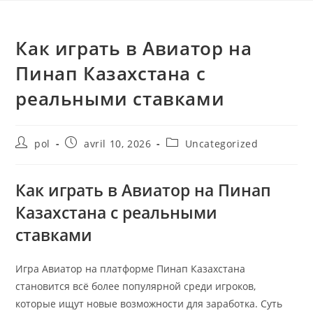
Как играть в Авиатор на
Пинап Казахстана с
реальными ставками
pol
avril 10, 2026
Uncategorized
Как играть в Авиатор на Пинап
Казахстана с реальными
ставками
Игра Авиатор на платформе Пинап Казахстана
становится всё более популярной среди игроков,
которые ищут новые возможности для заработка. Суть