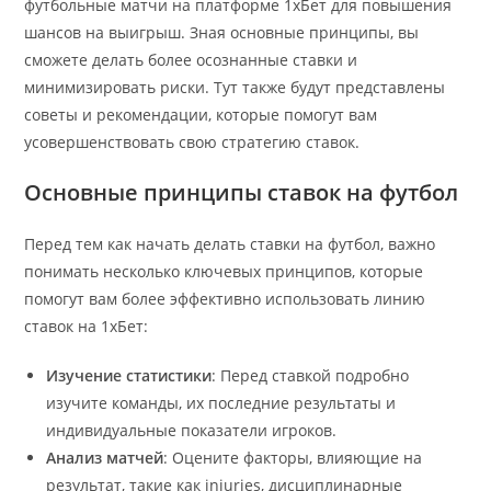
футбольные матчи на платформе 1хБет для повышения
шансов на выигрыш. Зная основные принципы, вы
сможете делать более осознанные ставки и
минимизировать риски. Тут также будут представлены
советы и рекомендации, которые помогут вам
усовершенствовать свою стратегию ставок.
Основные принципы ставок на футбол
Перед тем как начать делать ставки на футбол, важно
понимать несколько ключевых принципов, которые
помогут вам более эффективно использовать линию
ставок на 1хБет:
Изучение статистики
: Перед ставкой подробно
изучите команды, их последние результаты и
индивидуальные показатели игроков.
Анализ матчей
: Оцените факторы, влияющие на
результат, такие как injuries, дисциплинарные