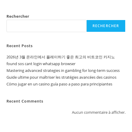
Rechercher
RECHERCHER
Recent Posts
2026년 3월 온라인에서 플레이하기 좋은 최고의 비트코인 카지노
found sos cant login whatsapp browser
Mastering advanced strategies in gambling for long-term success
Guide ultime pour maîtriser les stratégies avancées des casinos
Cómo jugar en un casino guía paso a paso para principiantes
Recent Comments
Aucun commentaire à afficher.