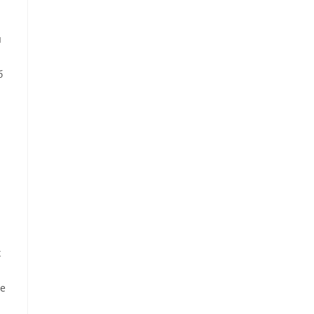
я
б
х
ые