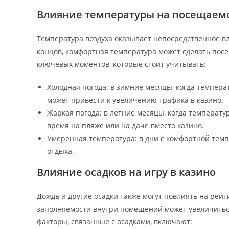
Влияние температуры на посещаемо
Температура воздуха оказывает непосредственное вл
концов, комфортная температура может сделать пос
ключевых моментов, которые стоит учитывать:
Холодная погода: в зимние месяцы, когда темпера
может привести к увеличению трафика в казино.
Жаркая погода: в летние месяцы, когда температу
время на пляже или на даче вместо казино.
Умеренная температура: в дни с комфортной темп
отдыха.
Влияние осадков на игру в казино
Дождь и другие осадки также могут повлиять на рейт
заполняемости внутри помещений может увеличитьс
факторы, связанные с осадками, включают: