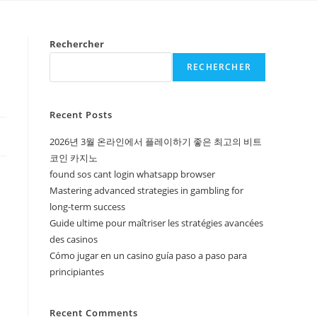
Rechercher
RECHERCHER
Recent Posts
2026년 3월 온라인에서 플레이하기 좋은 최고의 비트
코인 카지노
found sos cant login whatsapp browser
Mastering advanced strategies in gambling for
long-term success
Guide ultime pour maîtriser les stratégies avancées
des casinos
Cómo jugar en un casino guía paso a paso para
principiantes
Recent Comments