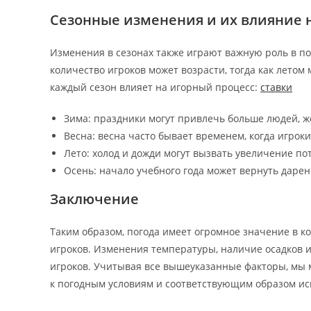
Сезонные изменения и их влияние 
Изменения в сезонах также играют важную роль в п
количество игроков может возрасти, тогда как летом
каждый сезон влияет на игорный процесс:
ставки
Зима: праздники могут привлечь больше людей, ж
Весна: весна часто бывает временем, когда игрок
Лето: холод и дожди могут вызвать увеличение пот
Осень: начало учебного года может вернуть дарен
Заключение
Таким образом, погода имеет огромное значение в к
игроков. Изменения температуры, наличие осадков и
игроков. Учитывая все вышеуказанные факторы, мы 
к погодным условиям и соответствующим образом исп