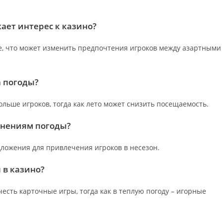
ает интерес к казино?
е, что может изменить предпочтения игроков между азартными
а погоды?
льше игроков, тогда как лето может снизить посещаемость.
менениям погоды?
ложения для привлечения игроков в несезон.
 в казино?
есть карточные игры, тогда как в теплую погоду – игорные