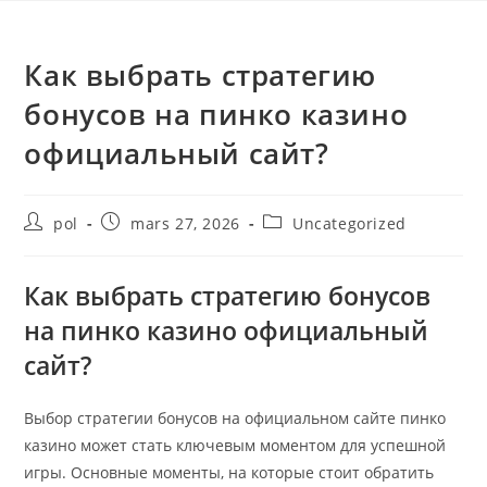
Как выбрать стратегию
бонусов на пинко казино
официальный сайт?
pol
mars 27, 2026
Uncategorized
Как выбрать стратегию бонусов
на пинко казино официальный
сайт?
Выбор стратегии бонусов на официальном сайте пинко
казино может стать ключевым моментом для успешной
игры. Основные моменты, на которые стоит обратить