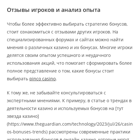
Отзывы игроков и анализ опыта
Чтобы более эффективно выбирать стратегию бонусов,
стоит ознакомиться с отзывами других игроков. На
специализированных форумах и сайтах можно найти
мнения о различных казино и их бонусах. Многие игроки
делятся своим опытом успешного и неудачного
использования акций, что помогает сформировать более
полное представление о том, какие бонусы стоит
выбирать
pinco casino
.
К тому же, не забывайте консультироваться с
экспертными мнениями. К примеру, в статье о трендах в
деятельности казино и используемых бонусов на [тут
звезда казино]
(https://www.theguardian.com/technology/2023/jul/26/casin
os-bonuses-trends) рассмотрены современные практики
использования бонусов в онлайн-казино, которые могут