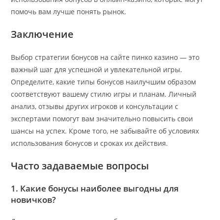
помочь вам лучше понять рынок.
Заключение
Выбор стратегии бонусов на сайте пинко казино — это
важный шаг для успешной и увлекательной игры.
Определите, какие типы бонусов наилучшим образом
соответствуют вашему стилю игры и планам. Личный
анализ, отзывы других игроков и консультации с
экспертами помогут вам значительно повысить свои
шансы на успех. Кроме того, не забывайте об условиях
использования бонусов и сроках их действия.
Часто задаваемые вопросы
1. Какие бонусы наиболее выгодны для
новичков?