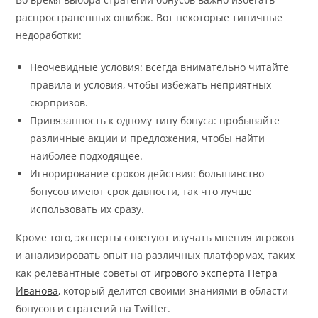
распространенных ошибок. Вот некоторые типичные
недоработки:
Неочевидные условия: всегда внимательно читайте
правила и условия, чтобы избежать неприятных
сюрпризов.
Привязанность к одному типу бонуса: пробывайте
различные акции и предложения, чтобы найти
наиболее подходящее.
Игнорирование сроков действия: большинство
бонусов имеют срок давности, так что лучше
использовать их сразу.
Кроме того, эксперты советуют изучать мнения игроков
и анализировать опыт на различных платформах, таких
как релевантные советы от
игрового эксперта Петра
Иванова
, который делится своими знаниями в области
бонусов и стратегий на Twitter.