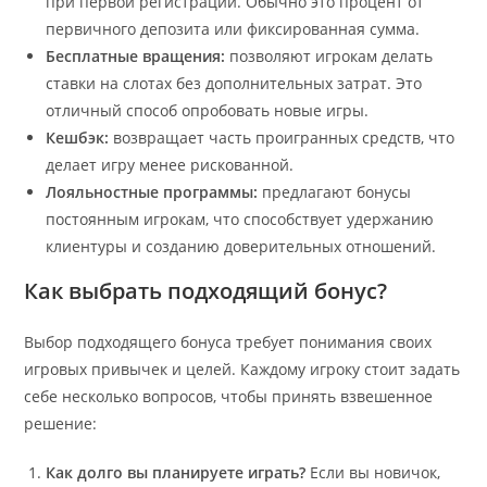
при первой регистрации. Обычно это процент от
первичного депозита или фиксированная сумма.
Бесплатные вращения:
позволяют игрокам делать
ставки на слотах без дополнительных затрат. Это
отличный способ опробовать новые игры.
Кешбэк:
возвращает часть проигранных средств, что
делает игру менее рискованной.
Лояльностные программы:
предлагают бонусы
постоянным игрокам, что способствует удержанию
клиентуры и созданию доверительных отношений.
Как выбрать подходящий бонус?
Выбор подходящего бонуса требует понимания своих
игровых привычек и целей. Каждому игроку стоит задать
себе несколько вопросов, чтобы принять взвешенное
решение:
Как долго вы планируете играть?
Если вы новичок,