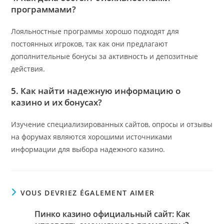
программами?
Лояльностные программы хорошо подходят для
постоянных игроков, так как они предлагают
дополнительные бонусы за активность и депозитные
действия.
5. Как найти надежную информацию о
казино и их бонусах?
Изучение специализированных сайтов, опросы и отзывы
на форумах являются хорошими источниками
информации для выбора надежного казино.
VOUS DEVRIEZ ÉGALEMENT AIMER
Пинко казино официальный сайт: Как