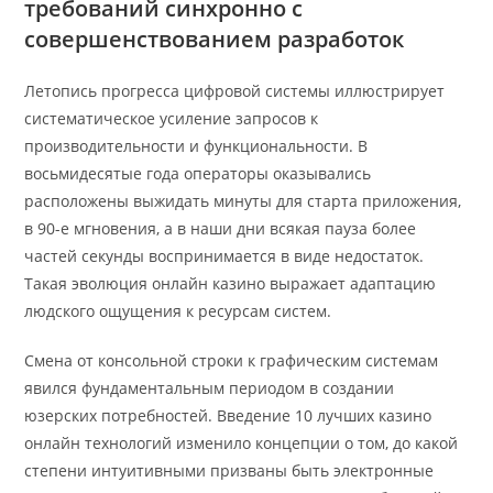
требований синхронно с
совершенствованием разработок
Летопись прогресса цифровой системы иллюстрирует
систематическое усиление запросов к
производительности и функциональности. В
восьмидесятые года операторы оказывались
расположены выжидать минуты для старта приложения,
в 90-е мгновения, а в наши дни всякая пауза более
частей секунды воспринимается в виде недостаток.
Такая эволюция онлайн казино выражает адаптацию
людского ощущения к ресурсам систем.
Смена от консольной строки к графическим системам
явился фундаментальным периодом в создании
юзерских потребностей. Введение 10 лучших казино
онлайн технологий изменило концепции о том, до какой
степени интуитивными призваны быть электронные