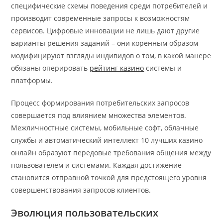
специфические схемы поведения среди потребителей и
производит современные запросы к возможностям
сервисов. Цифровые инновации не лишь дают другие
варианты решения заданий – они коренным образом
модифицируют взгляды индивидов о том, в какой манере
обязаны оперировать
рейтинг казино
системы и
платформы.
Процесс формирования потребительских запросов
совершается под влиянием множества элементов.
Межличностные системы, мобильные софт, облачные
службы и автоматический интеллект 10 лучших казино
онлайн образуют передовые требования общения между
пользователем и системами. Каждая достижение
становится отправной точкой для предстоящего уровня
совершенствования запросов клиентов.
Эволюция пользовательских