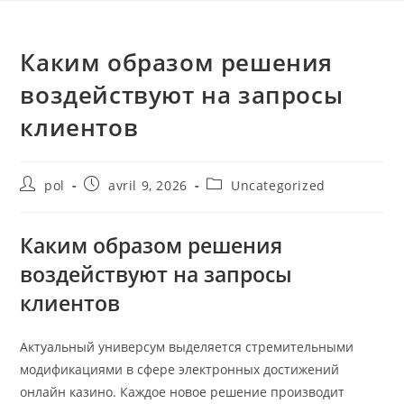
Каким образом решения
воздействуют на запросы
клиентов
pol
avril 9, 2026
Uncategorized
Каким образом решения
воздействуют на запросы
клиентов
Актуальный универсум выделяется стремительными
модификациями в сфере электронных достижений
онлайн казино. Каждое новое решение производит