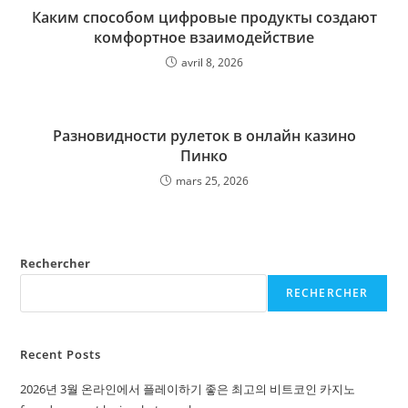
Каким способом цифровые продукты создают
комфортное взаимодействие
avril 8, 2026
Разновидности рулеток в онлайн казино
Пинко
mars 25, 2026
Rechercher
RECHERCHER
Recent Posts
2026년 3월 온라인에서 플레이하기 좋은 최고의 비트코인 카지노