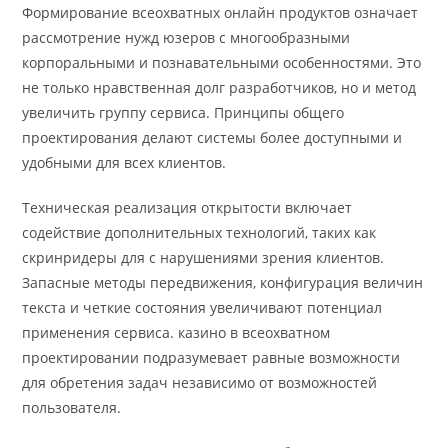
Формирование всеохватных онлайн продуктов означает
рассмотрение нужд юзеров с многообразными
корпоральными и познавательными особенностями. Это
не только нравственная долг разработчиков, но и метод
увеличить группу сервиса. Принципы общего
проектирования делают системы более доступными и
удобными для всех клиентов.
Техническая реализация открытости включает
содействие дополнительных технологий, таких как
скринридеры для с нарушениями зрения клиентов.
Запасные методы передвижения, конфигурация величин
текста и четкие состояния увеличивают потенциал
применения сервиса. казино в всеохватном
проектировании подразумевает равные возможности
для обретения задач независимо от возможностей
пользователя.