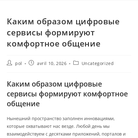
Каким образом цифровые
сервисы формируют
комфортное общение
pol
avril 10, 2026
Uncategorized
Каким образом цифровые
сервисы формируют комфортное
общение
Нынешний пространство заполнен инновациями,
которые охватывают нас везде. Любой день мы
взаимодействуем с десятками приложений, порталов и