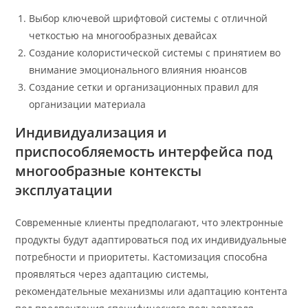
Выбор ключевой шрифтовой системы с отличной
четкостью на многообразных девайсах
Создание колористической системы с принятием во
внимание эмоционального влияния нюансов
Создание сетки и организационных правил для
организации материала
Индивидуализация и
приспособляемость интерфейса под
многообразные контексты
эксплуатации
Современные клиенты предполагают, что электронные
продукты будут адаптироваться под их индивидуальные
потребности и приоритеты. Кастомизация способна
проявляться через адаптацию системы,
рекомендательные механизмы или адаптацию контента