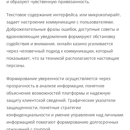
и образуют чувственную привязанность.
Текстовое содержание интерфейса, или микрокопирайт,
задает настроение коммуникации с пользователями.
Доброжелательные фразы ошибок, доступные советы и
вдохновляющие уведомления формируют обстановку
содействия и внимания. онлайн казино усиливается
через человечный подход к коммуникации, который
показывает, что за техникой располагаются настоящие
персоны.
Формирование уверенности осуществляется через
прозрачность в анализе информации, понятное
объяснение возможностей платформы и надежную
защиту клиентской сведений. Графические указатели
защищенности, понятные стратегии
конфиденциальности и умение управления над личными
информацией помогают формированию долгосрочных
отношений с группой.