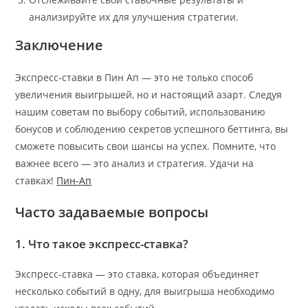
анализируйте их для улучшения стратегии.
Заключение
Экспресс-ставки в Пин Ап — это не только способ
увеличения выигрышей, но и настоящий азарт. Следуя
нашим советам по выбору событий, использованию
бонусов и соблюдению секретов успешного беттинга, вы
сможете повысить свои шансы на успех. Помните, что
важнее всего — это анализ и стратегия. Удачи на
ставках!
Пин-Ап
Часто задаваемые вопросы
1. Что такое экспресс-ставка?
Экспресс-ставка — это ставка, которая объединяет
несколько событий в одну, для выигрыша необходимо