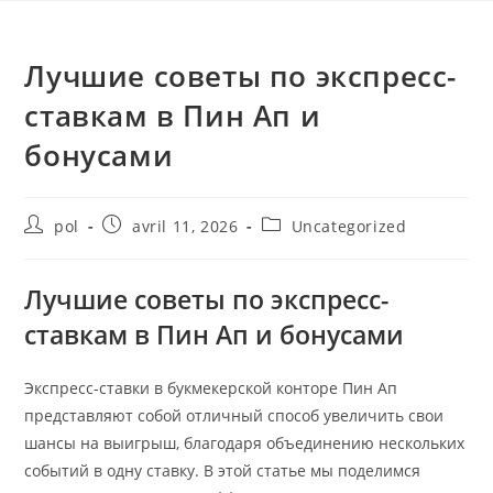
Лучшие советы по экспресс-
ставкам в Пин Ап и
бонусами
pol
avril 11, 2026
Uncategorized
Лучшие советы по экспресс-
ставкам в Пин Ап и бонусами
Экспресс-ставки в букмекерской конторе Пин Ап
представляют собой отличный способ увеличить свои
шансы на выигрыш, благодаря объединению нескольких
событий в одну ставку. В этой статье мы поделимся