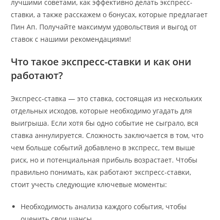
лучшими советами, как эффективно делать экспресс-
ставки, а также расскажем о бонусах, которые предлагает
Пин Ап. Получайте максимум удовольствия и выгод от
ставок с нашими рекомендациями!
Что такое экспресс-ставки и как они
работают?
Экспресс-ставка — это ставка, состоящая из нескольких
отдельных исходов, которые необходимо угадать для
выигрыша. Если хотя бы одно событие не сыграло, вся
ставка аннулируется. Сложность заключается в том, что
чем больше событий добавлено в экспресс, тем выше
риск, но и потенциальная прибыль возрастает. Чтобы
правильно понимать, как работают экспресс-ставки,
стоит учесть следующие ключевые моменты:
Необходимость анализа каждого события, чтобы
оценить свои шансы.