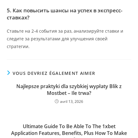
5. Как повысить шансы на успех в экспресс-
ставках?
Ставьте на 2-4 события за раз, анализируйте ставки и
следите за результатами для улучшения своей
стратегии.
VOUS DEVRIEZ ÉGALEMENT AIMER
Najlepsze praktyki dla szybkiej wypłaty Blik z
Mostbet – Ile trwa?
avril 13, 2026
Ultimate Guide To Be Able To The 1xbet
Application Features, Benefits, Plus How To Make