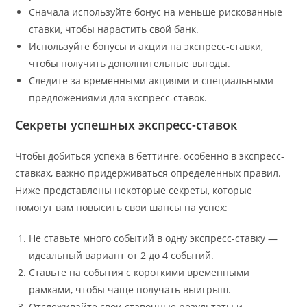
Сначала используйте бонус на меньше рискованные
ставки, чтобы нарастить свой банк.
Используйте бонусы и акции на экспресс-ставки,
чтобы получить дополнительные выгоды.
Следите за временными акциями и специальными
предложениями для экспресс-ставок.
Секреты успешных экспресс-ставок
Чтобы добиться успеха в беттинге, особенно в экспресс-
ставках, важно придерживаться определенных правил.
Ниже представлены некоторые секреты, которые
помогут вам повысить свои шансы на успех:
Не ставьте много событий в одну экспресс-ставку —
идеальный вариант от 2 до 4 событий.
Ставьте на события с короткими временными
рамками, чтобы чаще получать выигрыш.
Отслеживайте свои ставочные результаты и