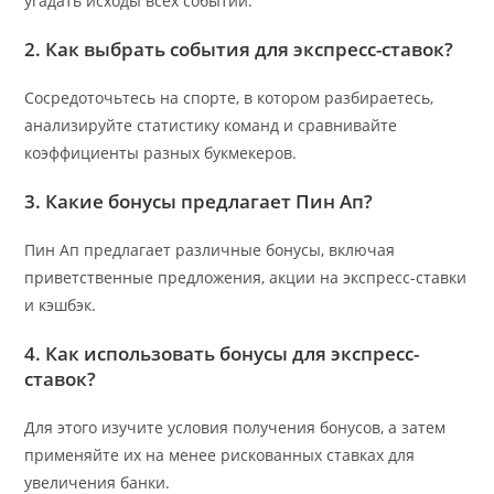
угадать исходы всех событий.
2. Как выбрать события для экспресс-ставок?
Сосредоточьтесь на спорте, в котором разбираетесь,
анализируйте статистику команд и сравнивайте
коэффициенты разных букмекеров.
3. Какие бонусы предлагает Пин Ап?
Пин Ап предлагает различные бонусы, включая
приветственные предложения, акции на экспресс-ставки
и кэшбэк.
4. Как использовать бонусы для экспресс-
ставок?
Для этого изучите условия получения бонусов, а затем
применяйте их на менее рискованных ставках для
увеличения банки.