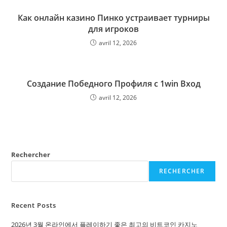
Как онлайн казино Пинко устраивает турниры
для игроков
avril 12, 2026
Создание Победного Профиля с 1win Вход
avril 12, 2026
Rechercher
RECHERCHER
Recent Posts
2026년 3월 온라인에서 플레이하기 좋은 최고의 비트코인 카지노