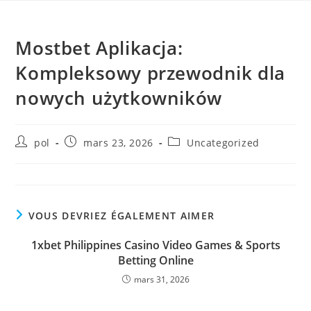
Mostbet Aplikacja:
Kompleksowy przewodnik dla
nowych użytkowników
pol
mars 23, 2026
Uncategorized
VOUS DEVRIEZ ÉGALEMENT AIMER
1xbet Philippines Casino Video Games & Sports
Betting Online
mars 31, 2026