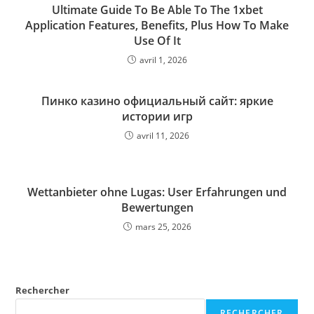
Ultimate Guide To Be Able To The 1xbet
Application Features, Benefits, Plus How To Make
Use Of It
avril 1, 2026
Пинко казино официальный сайт: яркие
истории игр
avril 11, 2026
Wettanbieter ohne Lugas: User Erfahrungen und
Bewertungen
mars 25, 2026
Rechercher
RECHERCHER