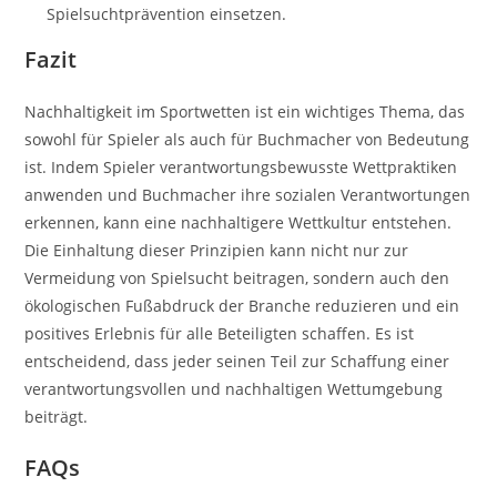
Spielsuchtprävention einsetzen.
Fazit
Nachhaltigkeit im Sportwetten ist ein wichtiges Thema, das
sowohl für Spieler als auch für Buchmacher von Bedeutung
ist. Indem Spieler verantwortungsbewusste Wettpraktiken
anwenden und Buchmacher ihre sozialen Verantwortungen
erkennen, kann eine nachhaltigere Wettkultur entstehen.
Die Einhaltung dieser Prinzipien kann nicht nur zur
Vermeidung von Spielsucht beitragen, sondern auch den
ökologischen Fußabdruck der Branche reduzieren und ein
positives Erlebnis für alle Beteiligten schaffen. Es ist
entscheidend, dass jeder seinen Teil zur Schaffung einer
verantwortungsvollen und nachhaltigen Wettumgebung
beiträgt.
FAQs