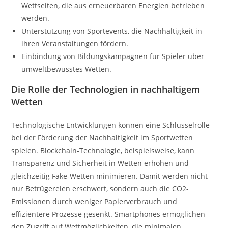
Wettseiten, die aus erneuerbaren Energien betrieben
werden.
Unterstützung von Sportevents, die Nachhaltigkeit in
ihren Veranstaltungen fördern.
Einbindung von Bildungskampagnen für Spieler über
umweltbewusstes Wetten.
Die Rolle der Technologien in nachhaltigem
Wetten
Technologische Entwicklungen können eine Schlüsselrolle
bei der Förderung der Nachhaltigkeit im Sportwetten
spielen. Blockchain-Technologie, beispielsweise, kann
Transparenz und Sicherheit in Wetten erhöhen und
gleichzeitig Fake-Wetten minimieren. Damit werden nicht
nur Betrügereien erschwert, sondern auch die CO2-
Emissionen durch weniger Papierverbrauch und
effizientere Prozesse gesenkt. Smartphones ermöglichen
den Zugriff auf Wettmöglichkeiten, die minimalen