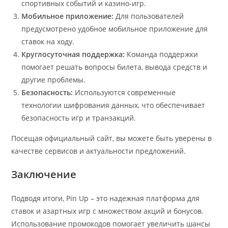
спортивных событий и казино-игр.
Мобильное приложение:
Для пользователей
предусмотрено удобное мобильное приложение для
ставок на ходу.
Круглосуточная поддержка:
Команда поддержки
помогает решать вопросы билета, вывода средств и
другие проблемы.
Безопасность:
Используются современные
технологии шифрования данных, что обеспечивает
безопасность игр и транзакций.
Посещая официальный сайт, вы можете быть уверены в
качестве сервисов и актуальности предложений.
Заключение
Подводя итоги, Pin Up – это надежная платформа для
ставок и азартных игр с множеством акций и бонусов.
Использование промокодов помогает увеличить шансы