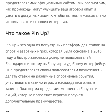
предоставляемых официальным сайтом. Мы рассмотрим,
как промокоды могут улучшить ваш игровой опыт и
узнать о доступных акциях, чтобы вы могли максимально
использовать их в своих интересах.
Что такое Pin Up?
Pin Up – это одна из популярных платформ для ставок на
спорт и азартных играх, которая была основана в 2016
году и быстро завоевала доверие пользователей
благодаря широкому выбору игр и удобному интерфейсу.
Она предоставляет своим пользователям возможность
делать ставки на различные спортивные события,
участвовать в казино-играх и наслаждаться живым
казино. Платформа предлагает множество бонусов и
акций, которые позволяют игрокам получать
дополнительные преимущества.