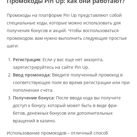
Промокоды Pin Up: как они работают?
Промокоды на платформе Pin Up представляют собой
специальные коды, которые можно использовать для
получения бонусов и акций. Чтобы воспользоваться
промокодом, вам нужно выполнить следующие простые
шаги:
Регистрация:
Если у вас еще нет аккаунта,
зарегистрируйтесь на сайте Pin Up.
Ввод промокода:
Введите полученный промокод в
соответствующее поле во время регистрации или при
пополнении счёта.
Получение бонуса:
После ввода кода вы получите
доступ к бонусу, который может быть в виде фри-
бетов, денежных бонусов или дополнительных
вращений в казино.
Использование промокодов – отличный способ