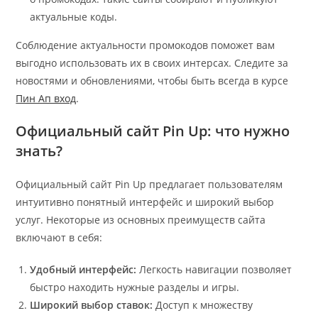
актуальные коды.
Соблюдение актуальности промокодов поможет вам
выгодно использовать их в своих интерсах. Следите за
новостями и обновлениями, чтобы быть всегда в курсе
Пин Ап вход
.
Официальный сайт Pin Up: что нужно
знать?
Официальный сайт Pin Up предлагает пользователям
интуитивно понятный интерфейс и широкий выбор
услуг. Некоторые из основных преимуществ сайта
включают в себя:
Удобный интерфейс:
Легкость навигации позволяет
быстро находить нужные разделы и игры.
Широкий выбор ставок:
Доступ к множеству