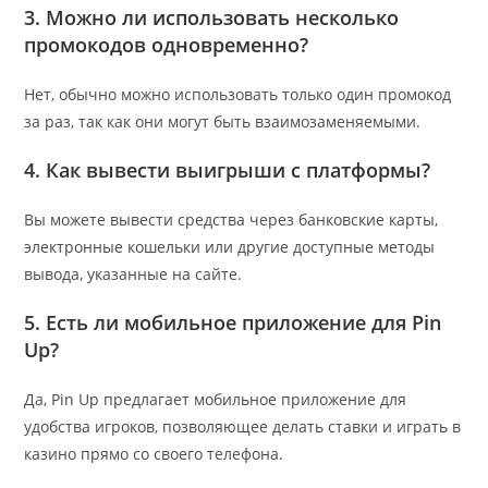
3. Можно ли использовать несколько
промокодов одновременно?
Нет, обычно можно использовать только один промокод
за раз, так как они могут быть взаимозаменяемыми.
4. Как вывести выигрыши с платформы?
Вы можете вывести средства через банковские карты,
электронные кошельки или другие доступные методы
вывода, указанные на сайте.
5. Есть ли мобильное приложение для Pin
Up?
Да, Pin Up предлагает мобильное приложение для
удобства игроков, позволяющее делать ставки и играть в
казино прямо со своего телефона.