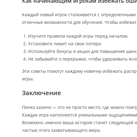
Как начинающим игрокам избежать ош
Каждый новый игрок сталкивается с определенными 
отличные возможности для обучения. Чтобы избежат
Изучите правила каждой игры перед началом.
Установите лимит на свои потери.
Используйте бонусы и акции для повышения шан
Не забывайте о перерывах, чтобы удерживать ясно
Эти советы помогут каждому новичку избежать расп
игры.
Заключение
Пинко казино — это не просто место, где можно поиг
Каждая игра наполняется уникальными ощущениями, 
Возможно, именно ваша история станет следующей н
частью этого захватывающего мира.