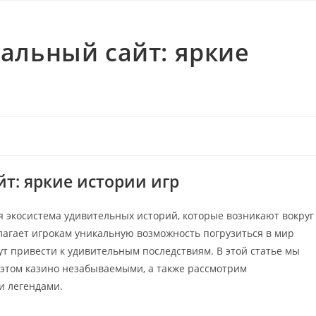
альный сайт: яркие
т: яркие истории игр
ая экосистема удивительных историй, которые возникают вокруг
агает игрокам уникальную возможность погрузиться в мир
ут привести к удивительным последствиям. В этой статье мы
 этом казино незабываемыми, а также рассмотрим
и легендами.