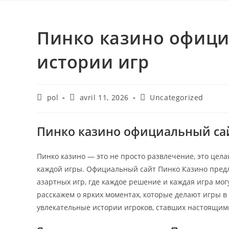
Пинко казино офици
истории игр
pol
avril 11, 2026
Uncategorized
Пинко казино официальный сай
Пинко казино — это не просто развлечение, это цел
каждой игры. Официальный сайт Пинко Казино предл
азартных игр, где каждое решение и каждая игра мог
расскажем о ярких моментах, которые делают игры в
увлекательные истории игроков, ставших настоящим