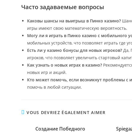
Часто задаваемые вопросы
Каковы шансы на выигрыш в Пинко казино?
Шанс
игры имеют свою математическую вероятность.
Могу ли я играть в Пинко казино с мобильного у
мобильных устройств, что позволяет играть где уг
Есть ли у казино бонусы для новых игроков?
Да, 
игроков, что позволяет увеличить стартовый капи
Как узнать о новых играх в казино?
Рекомендуется
новых игр и акций.
Кто может помочь, если возникнут проблемы с и
помочь в любой ситуации.
VOUS DEVRIEZ ÉGALEMENT AIMER
Создание Победного
Spiega