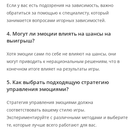
Если у вас есть подозрения на зависимость, важно
обратиться за помощью к специалисту, который
занимается вопросами игорных зависимостей.
4. Могут ли эмоции влиять на шансы на
выигрыш?
Хотя эмоции сами по себе не влияют на шансы, они
могут приводить к нерациональным решениям, что в
конечном итоге влияет на результаты игры.
5. Как выбрать подходящую стратегию
управления эмоциями?
Стратегия управления эмоциями должна
соответствовать вашему стилю игры.
Экспериментируйте с различными методами и выберите
те, которые лучше всего работают для вас.