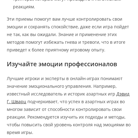
реакциям.
Эти приемы помогут вам лучше контролировать свои
эмоции и сохранять спокойствие, даже если игра пойдет
не так, как вы ожидали. Знание и применение этих
методов помогут избежать гнева и тревоги, что в итоге
приведет к более приятному игровому опыту.
Изучайте эмоции профессионалов
Лучшие игроки и эксперты в онлайн-играх понимают
значение эмоционального управления. Например,
известный исследователь и историк азартных игр
Дэвид
Г. Шварц
подчеркивает, что успех в азартных играх во
многом зависит от способности контролировать свои
реакции. Рекомендуется изучить их подходы и методы,
чтобы повысить свой уровень контроля над эмоциями во
время игры.