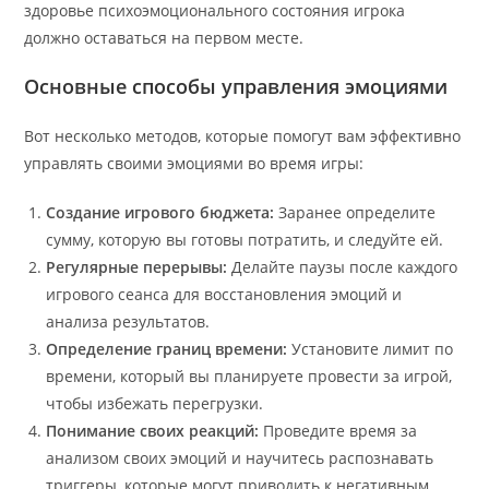
здоровье психоэмоционального состояния игрока
должно оставаться на первом месте.
Основные способы управления эмоциями
Вот несколько методов, которые помогут вам эффективно
управлять своими эмоциями во время игры:
Создание игрового бюджета:
Заранее определите
сумму, которую вы готовы потратить, и следуйте ей.
Регулярные перерывы:
Делайте паузы после каждого
игрового сеанса для восстановления эмоций и
анализа результатов.
Определение границ времени:
Установите лимит по
времени, который вы планируете провести за игрой,
чтобы избежать перегрузки.
Понимание своих реакций:
Проведите время за
анализом своих эмоций и научитесь распознавать
триггеры, которые могут приводить к негативным