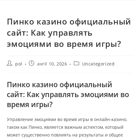
Пинко казино официальный
сайт: Как управлять
эмоциями во время игры?
pol
avril 10, 2026
Uncategorized
Пинко казино официальный
сайт: Как управлять эмоциями во
время игры?
Управление эмоциями во время игры в онлайн-казино,
таком как Пинко, является важным аспектом, который
может существенно повлиять на результаты и общее