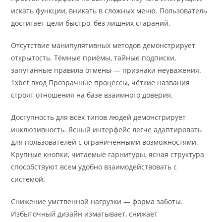
искать функции, вникать в сложных меню. Пользователь
достигает цели быстро, без лишних стараний.
Отсутствие манипулятивных методов демонстрирует
открытость. Тёмные приёмы, тайные подписки,
запутанные правила отмены — признаки неуважения.
1xbet вход Прозрачные процессы, чёткие названия
строят отношения на базе взаимного доверия.
Доступность для всех типов людей демонстрирует
инклюзивность. Ясный интерфейс легче адаптировать
для пользователей с ограниченными возможностями.
Крупные кнопки, читаемые гарнитуры, ясная структура
способствуют всем удобно взаимодействовать с
системой.
Снижение умственной нагрузки — форма заботы.
Избыточный дизайн изматывает, снижает