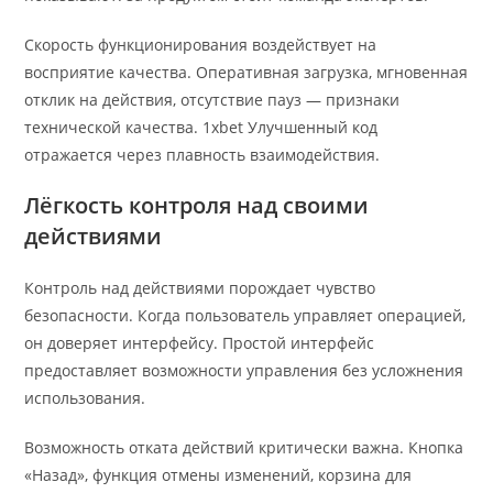
Скорость функционирования воздействует на
восприятие качества. Оперативная загрузка, мгновенная
отклик на действия, отсутствие пауз — признаки
технической качества. 1xbet Улучшенный код
отражается через плавность взаимодействия.
Лёгкость контроля над своими
действиями
Контроль над действиями порождает чувство
безопасности. Когда пользователь управляет операцией,
он доверяет интерфейсу. Простой интерфейс
предоставляет возможности управления без усложнения
использования.
Возможность отката действий критически важна. Кнопка
«Назад», функция отмены изменений, корзина для