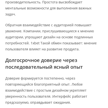
производительность. Простота высвобождает
ментальные возможности для выполнения важных
задач.
Обратная взаимодействие с аудиторией повышает
уважение. Компании, прислушивающиеся к мнению
аудитории, упрощают дизайн на основе подлинных
потребностей. 1xbet Такой обмен показывает: мнение
пользователя влияет на развитие продукта.
Долгосрочное доверие через
последовательный ясный опыт
Доверие формируется постепенно, через
повторяющийся благоприятный опыт. Любое
взаимодействие с простым дизайном укрепляет
уверенность пользователя. Интерфейс работает
предсказуемо, оправдывает ожидания.