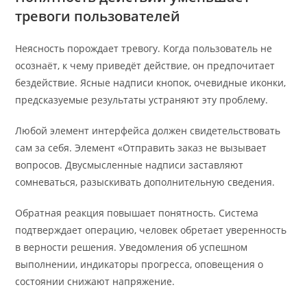
тревоги пользователей
Неясность порождает тревогу. Когда пользователь не
осознаёт, к чему приведёт действие, он предпочитает
бездействие. Ясные надписи кнопок, очевидные иконки,
предсказуемые результаты устраняют эту проблему.
Любой элемент интерфейса должен свидетельствовать
сам за себя. Элемент «Отправить заказ не вызывает
вопросов. Двусмысленные надписи заставляют
сомневаться, разыскивать дополнительную сведения.
Обратная реакция повышает понятность. Система
подтверждает операцию, человек обретает уверенность
в верности решения. Уведомления об успешном
выполнении, индикаторы прогресса, оповещения о
состоянии снижают напряжение.