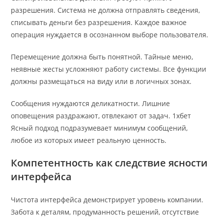
разрешения. Система не должна отправлять сведения,
списывать деньги без разрешения. Каждое важное
операция нуждается в осознанном выборе пользователя.
Перемещение должна быть понятной. Тайные меню,
неявные жесты усложняют работу системы. Все функции
должны размещаться на виду или в логичных зонах.
Сообщения нуждаются деликатности. Лишние
оповещения раздражают, отвлекают от задач. 1хбет
Ясный подход подразумевает минимум сообщений,
любое из которых имеет реальную ценность.
Компетентность как следствие ясности
интерфейса
Чистота интерфейса демонстрирует уровень компании.
Забота к деталям, продуманность решений, отсутствие