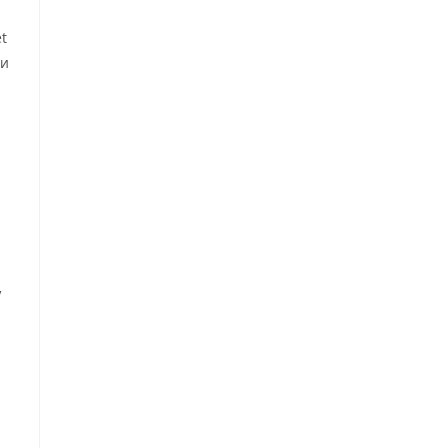
t
 и
V