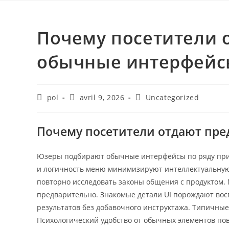
Почему посетители 
обычные интерфейс
pol
avril 9, 2026
Uncategorized
Почему посетители отдают пр
Юзеры подбирают обычные интерфейсы по ряду при
и логичность меню минимизируют интеллектуальную
повторно исследовать законы общения с продуктом. 
предварительно. Знакомые детали UI порождают вос
результатов без добавочного инструктажа. Типичны
Психологический удобство от обычных элементов по