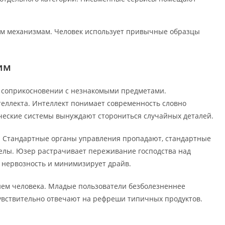
им механизмам. Человек использует привычные образцы
им
и соприкосновении с незнакомыми предметами.
ллекта. Интеллект понимает современность словно
ческие системы вынуждают сторониться случайных деталей.
 Стандартные органы управления пропадают, стандартные
лы. Юзер растрачивает переживание господства над
 нервозность и минимизирует драйв.
ием человека. Младые пользователи безболезненнее
увствительно отвечают на рефреши типичных продуктов.