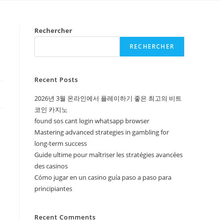
Rechercher
RECHERCHER
Recent Posts
2026년 3월 온라인에서 플레이하기 좋은 최고의 비트
코인 카지노
found sos cant login whatsapp browser
Mastering advanced strategies in gambling for
long-term success
Guide ultime pour maîtriser les stratégies avancées
des casinos
Cómo jugar en un casino guía paso a paso para
principiantes
Recent Comments