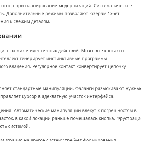
 отпор при планировании модернизаций. Систематическое
ть. Дополнительные режимы позволяют юзерам 1хбет
ния к свежим деталям.
овании
цию схожих и идентичных действий. Мозговые контакты
нтеллект генерирует инстинктивные программы
ого владения. Регулярное контакт конвертирует цепочку
лняет стандартные манипуляции. Фаланги разыскивают нужны
аправляет курсор в адекватную участок интерфейса.
ения. Автоматические манипуляции влекут к погрешностям в
асток, в какой локации раньше помещалась кнопка. Фрустраци
сть системой.
. Миграция на другое систему требует формирования