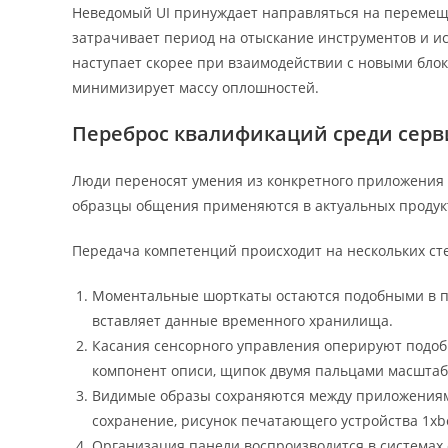
Неведомый UI принуждает направляться на перемещ
затрачивает период на отыскание инструментов и и
наступает скорее при взаимодействии с новыми блок
минимизирует массу оплошностей.
Переброс квалификаций среди сер
Люди переносят умения из конкретного приложения
образцы общения применяются в актуальных продукт
Передача компетенций происходит на нескольких ст
Моментальные шорткаты остаются подобными в пре
вставляет данные временного хранилища.
Касания сенсорного управления оперируют подоб
компонент описи, щипок двумя пальцами масштаб
Видимые образы сохраняются между приложениям
сохранение, рисунок печатающего устройства 1xbe
Организация панели воспроизводится в системах