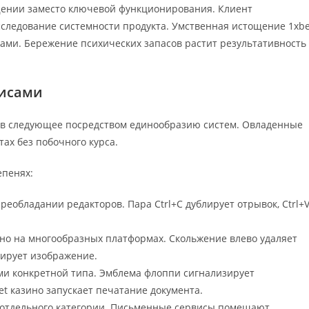
ении заместо ключевой функционирования. Клиент
сследование системности продукта. Умственная истощение 1xbe
ами. Бережение психических запасов растит результативность
висами
 в следующее посредством единообразию систем. Овладенные
ах без побочного курса.
епенях:
обладании редакторов. Пара Ctrl+C дублирует отрывок, Ctrl+
но на многообразных платформах. Скольжение влево удаляет
ирует изображение.
и конкретной типа. Эмблема флоппи сигнализирует
t казино запускает печатание документа.
 отдельного категории. Письменные сервисы помещают