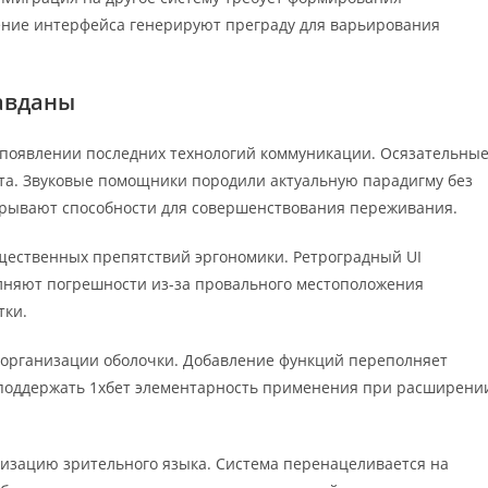
ение интерфейса генерируют преграду для варьирования
авданы
появлении последних технологий коммуникации. Осязательны
а. Звуковые помощники породили актуальную парадигму без
рывают способности для совершенствования переживания.
ественных препятствий эргономики. Ретроградный UI
лняют погрешности из-за провального местоположения
тки.
организации оболочки. Добавление функций переполняет
поддержать 1хбет элементарность применения при расширени
изацию зрительного языка. Система перенацеливается на