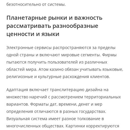
безотносительно от системы.
Планетарные рынки и важность
рассматривать разнообразные
ценности и языки
Электронные сервисы распространяются за пределы
одной страны и включают мировые сегменты. Фирмы
пытаются получить пользователей из различных
областей мира. Aтом казино обязан учитывать языковые,
религиозные и культурные расхождения клиентов.
Адаптация включает транслитерацию дизайна на
множество наречий с рассмотрением территориальных
вариантов. Форматы дат, времени, денег и мер
определения отличаются в разных государствах.
Визуальная система имеет разное толкование в
многочисленных обществах. Картинки корректируются