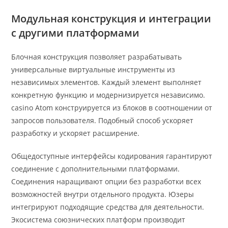
Модульная конструкция и интеграции
с другими платформами
Блочная конструкция позволяет разрабатывать
универсальные виртуальные инструменты из
независимых элементов. Каждый элемент выполняет
конкретную функцию и модернизируется независимо.
casino Atom конструируется из блоков в соотношении от
запросов пользователя. Подобный способ ускоряет
разработку и ускоряет расширение.
Общедоступные интерфейсы кодирования гарантируют
соединение с дополнительными платформами.
Соединения наращивают опции без разработки всех
возможностей внутри отдельного продукта. Юзеры
интегрируют подходящие средства для деятельности.
Экосистема союзнических платформ производит