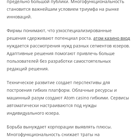
предельно большой публики. Многофункциональность
становится важнейшим условием триумфа на рынке
инноваций.
Фирмы понимают, что узкоспециализированные
решения сдерживают потенциал роста.
атом казино вход
нуждается рассмотрения нужд разных сегментов юзеров.
Адаптивные решения помогают привлечь больше
пользователей без разработки самостоятельных
редакций решения.
Техническое развитие создает перспективы для
построения гибких платформ. Облачные ресурсы и
машинный разум создают Atom casino гибкими. Сервисы
автоматически настраиваются под нужды
индивидуального юзера.
Борьба вынуждает корпорации выявлять плюсы.
Многофункциональность снижает траты на