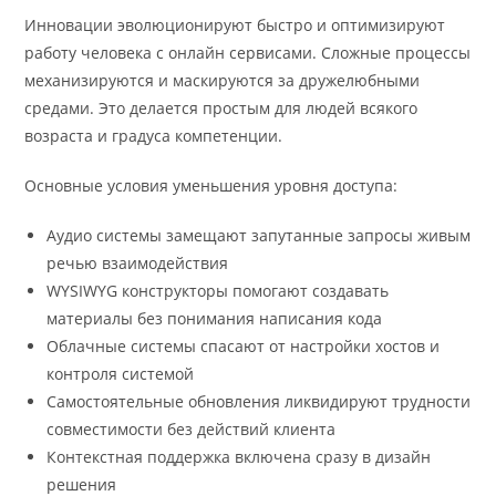
Инновации эволюционируют быстро и оптимизируют
работу человека с онлайн сервисами. Сложные процессы
механизируются и маскируются за дружелюбными
средами. Это делается простым для людей всякого
возраста и градуса компетенции.
Основные условия уменьшения уровня доступа:
Аудио системы замещают запутанные запросы живым
речью взаимодействия
WYSIWYG конструкторы помогают создавать
материалы без понимания написания кода
Облачные системы спасают от настройки хостов и
контроля системой
Самостоятельные обновления ликвидируют трудности
совместимости без действий клиента
Контекстная поддержка включена сразу в дизайн
решения