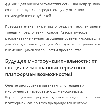
функции для оценки результативности. Она непрерывно
совершенствуется посредством циклу ответной
взаимодействия с публикой.
Предсказательная аналитика определяет перспективные
тренды и предпочтения юзеров. Автоматическое
распознавание изучает массивные объемы информации
для обнаружения тенденций. Инструмент настраивается
к изменяющимся потребностям пространства.
Будущее многофункциональности: от
специализированных сервисов к
платформам возможностей
Онлайн инструменты развиваются от нишевых
инструментов к всеобъемлющим экосистемам.
Корпорации интегрируют ряд систем под объединенной
платформой. casino Atom превращается центром