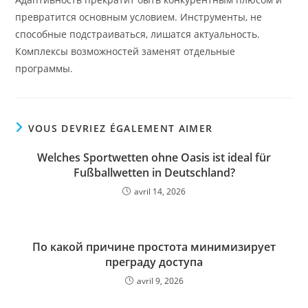
превратится основным условием. Инструменты, не
способные подстраиваться, лишатся актуальность.
Комплексы возможностей заменят отдельные
программы.
VOUS DEVRIEZ ÉGALEMENT AIMER
Welches Sportwetten ohne Oasis ist ideal für
Fußballwetten in Deutschland?
avril 14, 2026
По какой причине простота минимизирует
преграду доступа
avril 9, 2026