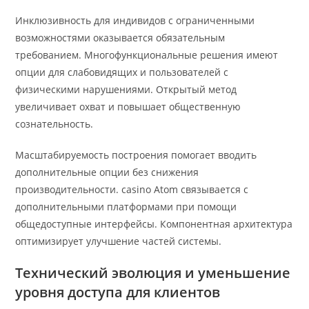
Инклюзивность для индивидов с ограниченными
возможностями оказывается обязательным
требованием. Многофункциональные решения имеют
опции для слабовидящих и пользователей с
физическими нарушениями. Открытый метод
увеличивает охват и повышает общественную
сознательность.
Масштабируемость построения помогает вводить
дополнительные опции без снижения
производительности. casino Atom связывается с
дополнительными платформами при помощи
общедоступные интерфейсы. Компонентная архитектура
оптимизирует улучшение частей системы.
Технический эволюция и уменьшение
уровня доступа для клиентов