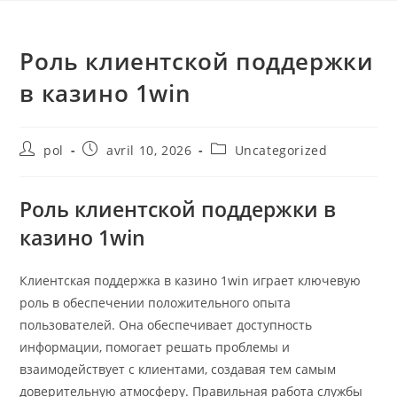
Роль клиентской поддержки
в казино 1win
pol
avril 10, 2026
Uncategorized
Роль клиентской поддержки в
казино 1win
Клиентская поддержка в казино 1win играет ключевую
роль в обеспечении положительного опыта
пользователей. Она обеспечивает доступность
информации, помогает решать проблемы и
взаимодействует с клиентами, создавая тем самым
доверительную атмосферу. Правильная работа службы