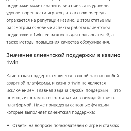
поддержки может значительно повысить уровень
удовлетворенности игроков, что в свою очередь
отражается на репутации казино. В этом статье мы
рассмотрим основные аспекты работы клиентской
поддержки в 1win, ее важность для пользователей, а
также методы повышения качества обслуживания.
Значение клиентской поддержки в казино
1win
Клиентская поддержка является важной частью любой
азартной платформы, и казино 1win не является
исключением. Главная задача службы поддержки — это
помощь игрокам на всех этапах их взаимодействия с
платформой. Ниже приведены основные функции,
которые выполняет клиентская поддержка:
Ответы на вопросы пользователей о игре и ставках;