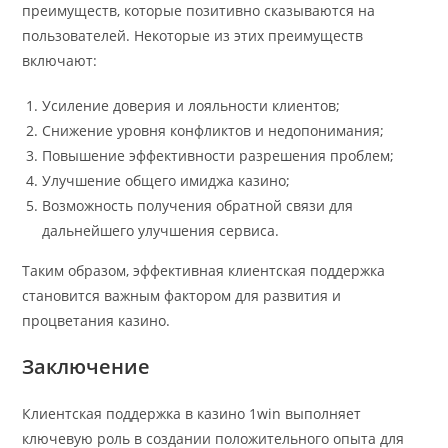
преимуществ, которые позитивно сказываются на
пользователей. Некоторые из этих преимуществ
включают:
Усиление доверия и лояльности клиентов;
Снижение уровня конфликтов и недопонимания;
Повышение эффективности разрешения проблем;
Улучшение общего имиджа казино;
Возможность получения обратной связи для
дальнейшего улучшения сервиса.
Таким образом, эффективная клиентская поддержка
становится важным фактором для развития и
процветания казино.
Заключение
Клиентская поддержка в казино 1win выполняет
ключевую роль в создании положительного опыта для