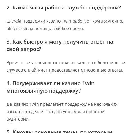
2. Какие часы работы службы поддержки?
Служба поддержки казино 1win работает круглосуточно,
обеспечивая помощь в любое время.
3. Как быстро я могу получить ответ на
свой запрос?
Время ответа зависит от канала связи, но в большинстве
случаев онлайн-чат предоставляет мгновенные ответы.
4. Поддерживает ли казино 1win
многоязычную поддержку?
Да, казино 1win предлагает поддержку на нескольких
языках, что делает его доступным для широкой
аудитории.
5. Каковы основные темы, по которым