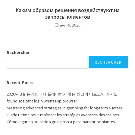
Каким образом решения воздействуют на
запросы клиентов
avril 9, 2026
Rechercher
RECHERCHER
Recent Posts
2026년 3월 온라인에서 플레이하기 좋은 최고의 비트코인 카지노
found sos cant login whatsapp browser
Mastering advanced strategies in gambling for long-term success
Guide ultime pour maîtriser les stratégies avancées des casinos
Cómo jugar en un casino guía paso a paso para principiantes