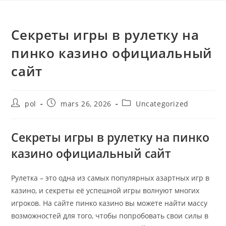
Секреты игры в рулетку на
пинко казино официальный
сайт
pol
mars 26, 2026
Uncategorized
Секреты игры в рулетку на пинко
казино официальный сайт
Рулетка – это одна из самых популярных азартных игр в
казино, и секреты её успешной игры волнуют многих
игроков. На сайте пинко казино вы можете найти массу
возможностей для того, чтобы попробовать свои силы в