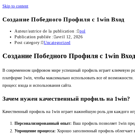
Skip to content
Создание Победного Профиля с 1win Вход
Auteur/autrice de la publication :
pol
Publication publiée :
avril 12, 2026
Post category:
Uncategorized
Создание Победного Профиля с 1win Вхо
В современном цифровом мире успешный профиль играет ключевую роль
платформе 1win, чтобы максимально использовать все её возможности
процесс входа и использования сайта.
Зачем нужен качественный профиль на 1win?
Качественный профиль на 1win играет важнейшую роль для каждого игро
Персонализированный опыт:
Ваш профиль позволяет 1win пре
Упрощение процесса:
Хорошо заполненный профиль облегчает вх