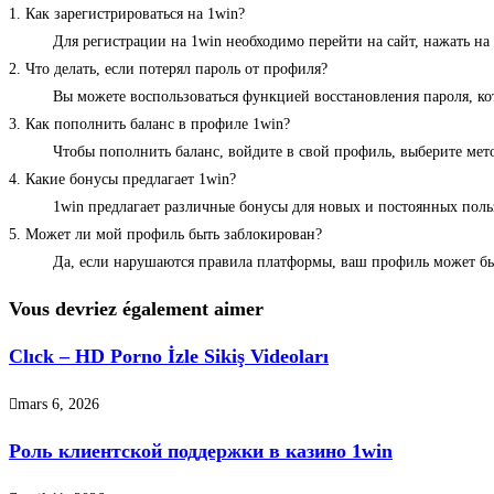
1. Как зарегистрироваться на 1win?
Для регистрации на 1win необходимо перейти на сайт, нажать н
2. Что делать, если потерял пароль от профиля?
Вы можете воспользоваться функцией восстановления пароля, кот
3. Как пополнить баланс в профиле 1win?
Чтобы пополнить баланс, войдите в свой профиль, выберите мет
4. Какие бонусы предлагает 1win?
1win предлагает различные бонусы для новых и постоянных поль
5. Может ли мой профиль быть заблокирован?
Да, если нарушаются правила платформы, ваш профиль может бы
Vous devriez également aimer
Clıck – HD Porno İzle Sikiş Videoları
mars 6, 2026
Роль клиентской поддержки в казино 1win