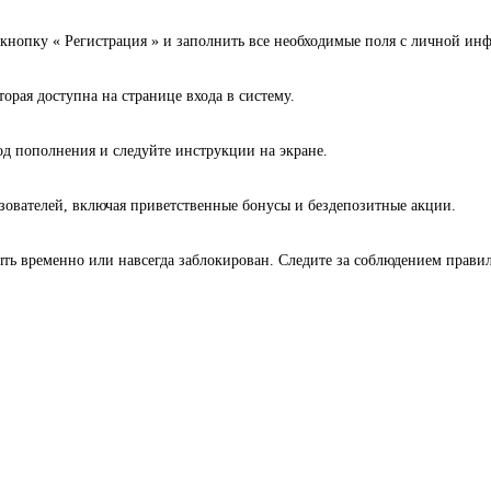
а кнопку « Регистрация » и заполнить все необходимые поля с личной ин
орая доступна на странице входа в систему.
од пополнения и следуйте инструкции на экране.
зователей, включая приветственные бонусы и бездепозитные акции.
ть временно или навсегда заблокирован. Следите за соблюдением правил