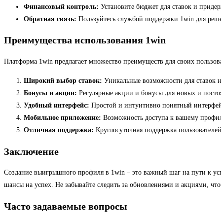
Финансовый контроль:
Установите бюджет для ставок и придер
Обратная связь:
Пользуйтесь службой поддержки 1win для реше
Преимущества использования 1win
Платформа 1win предлагает множество преимуществ для своих пользова
Широкий выбор ставок:
Уникальные возможности для ставок н
Бонусы и акции:
Регулярные акции и бонусы для новых и посто
Удобный интерфейс:
Простой и интуитивно понятный интерфейс
Мобильное приложение:
Возможность доступа к вашему профил
Отличная поддержка:
Круглосуточная поддержка пользователей
Заключение
Создание выигрышного профиля в 1win – это важный шаг на пути к ус
шансы на успех. Не забывайте следить за обновлениями и акциями, чт
Часто задаваемые вопросы