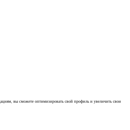
ациям, вы сможете оптимизировать свой профиль и увеличить свои