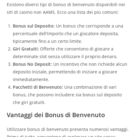
Esistono diversi tipi di bonus di benvenuto disponibili nei
siti di casino non AAMS. Ecco una lista dei più comuni:
Bonus sul Deposito:
Un bonus che corrisponde a una
percentuale dell’importo che un giocatore deposita,
tipicamente fino a un certo limite.
Giri Gratuiti:
Offerte che consentono di giocare a
determinate slot senza utilizzare il proprio denaro.
Bonus No Deposit:
Un incentivo che non richiede alcun
deposito iniziale, permettendo di iniziare a giocare
immediatamente.
Pacchetti di Benvenuto:
Una combinazione di vari
bonus, che possono includere sia bonus sul deposito
che giri gratuiti.
Vantaggi dei Bonus di Benvenuto
Utilizzare bonus di benvenuto presenta numerosi vantaggi.
Prima di tutto, consentono di esplorare un sito senza