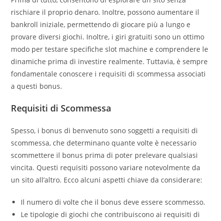
rischiare il proprio denaro. Inoltre, possono aumentare il
bankroll iniziale, permettendo di giocare più a lungo e
provare diversi giochi. Inoltre, i giri gratuiti sono un ottimo
modo per testare specifiche slot machine e comprendere le
dinamiche prima di investire realmente. Tuttavia, è sempre
fondamentale conoscere i requisiti di scommessa associati
a questi bonus.
Requisiti di Scommessa
Spesso, i bonus di benvenuto sono soggetti a requisiti di
scommessa, che determinano quante volte è necessario
scommettere il bonus prima di poter prelevare qualsiasi
vincita. Questi requisiti possono variare notevolmente da
un sito all’altro. Ecco alcuni aspetti chiave da considerare:
Il numero di volte che il bonus deve essere scommesso.
Le tipologie di giochi che contribuiscono ai requisiti di