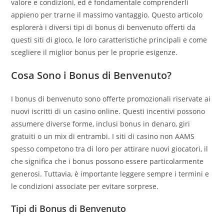
valore e condizioni, ed è fondamentale comprenderli
appieno per trarne il massimo vantaggio. Questo articolo
esplorerà i diversi tipi di bonus di benvenuto offerti da
questi siti di gioco, le loro caratteristiche principali e come
scegliere il miglior bonus per le proprie esigenze.
Cosa Sono i Bonus di Benvenuto?
I bonus di benvenuto sono offerte promozionali riservate ai
nuovi iscritti di un casino online. Questi incentivi possono
assumere diverse forme, inclusi bonus in denaro, giri
gratuiti o un mix di entrambi. I siti di casino non AAMS
spesso competono tra di loro per attirare nuovi giocatori, il
che significa che i bonus possono essere particolarmente
generosi. Tuttavia, è importante leggere sempre i termini e
le condizioni associate per evitare sorprese.
Tipi di Bonus di Benvenuto