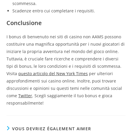
scommessa.
Scadenze entro cui completare i requisiti.
Conclusione
I bonus di benvenuto nei siti di casino non AAMS possono
costituire una magnifica opportunità per i nuovi giocatori di
iniziare la propria avventura nel mondo del gioco online.
Tuttavia, è cruciale fare ricerche e comprendere i diversi
tipi di bonus, le loro condizioni e i requisiti di scommessa.
Visita
questo articolo del New York Times
per ulteriori
approfondimenti sui casino online. Inoltre, puoi trovare
discussioni e opinioni su questi temi nelle comunità social
come
Twitter
. Scegli saggiamente il tuo bonus e gioca
responsabilmente!
VOUS DEVRIEZ ÉGALEMENT AIMER