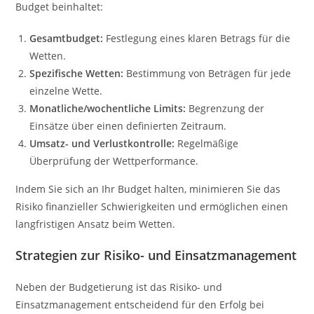
Budget beinhaltet:
Gesamtbudget:
Festlegung eines klaren Betrags für die
Wetten.
Spezifische Wetten:
Bestimmung von Beträgen für jede
einzelne Wette.
Monatliche/wochentliche Limits:
Begrenzung der
Einsätze über einen definierten Zeitraum.
Umsatz- und Verlustkontrolle:
Regelmäßige
Überprüfung der Wettperformance.
Indem Sie sich an Ihr Budget halten, minimieren Sie das
Risiko finanzieller Schwierigkeiten und ermöglichen einen
langfristigen Ansatz beim Wetten.
Strategien zur Risiko- und Einsatzmanagement
Neben der Budgetierung ist das Risiko- und
Einsatzmanagement entscheidend für den Erfolg bei