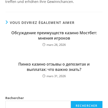
treffen und erhöhen Ihre Gewinnchancen.
VOUS DEVRIEZ ÉGALEMENT AIMER
Обсуждение преимуществ казино Мостбет:
мнения игроков
mars 26, 2026
Пинко казино отзывы о депозитах и
выплатах: что важно знать?
mars 31, 2026
Rechercher
RECHERCHER