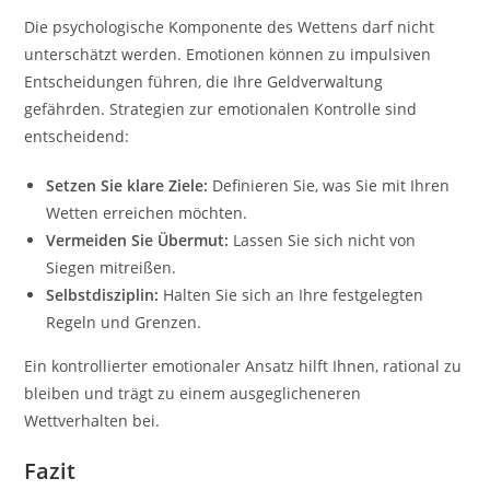
Die psychologische Komponente des Wettens darf nicht
unterschätzt werden. Emotionen können zu impulsiven
Entscheidungen führen, die Ihre Geldverwaltung
gefährden. Strategien zur emotionalen Kontrolle sind
entscheidend:
Setzen Sie klare Ziele:
Definieren Sie, was Sie mit Ihren
Wetten erreichen möchten.
Vermeiden Sie Übermut:
Lassen Sie sich nicht von
Siegen mitreißen.
Selbstdisziplin:
Halten Sie sich an Ihre festgelegten
Regeln und Grenzen.
Ein kontrollierter emotionaler Ansatz hilft Ihnen, rational zu
bleiben und trägt zu einem ausgeglicheneren
Wettverhalten bei.
Fazit