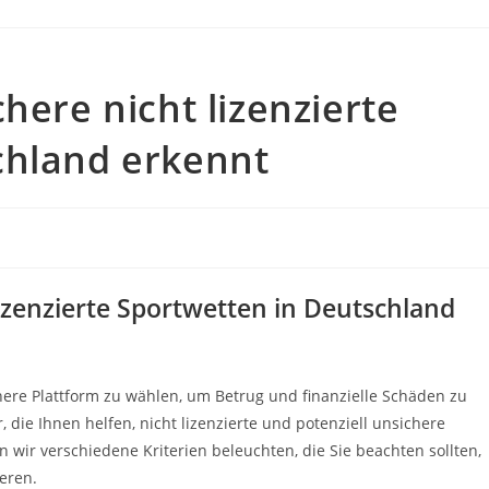
here nicht lizenzierte
chland erkennt
lizenzierte Sportwetten in Deutschland
ichere Plattform zu wählen, um Betrug und finanzielle Schäden zu
r, die Ihnen helfen, nicht lizenzierte und potenziell unsichere
wir verschiedene Kriterien beleuchten, die Sie beachten sollten,
eren.