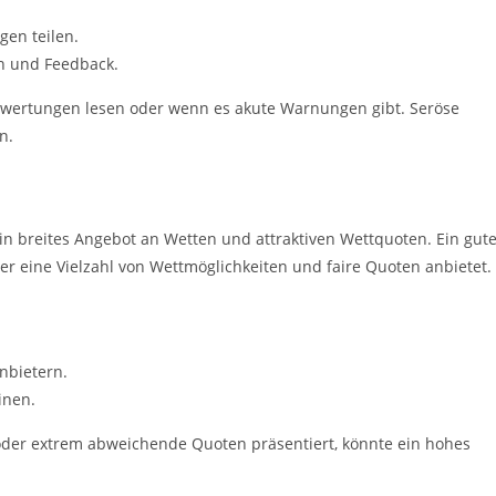
gen teilen.
n und Feedback.
Bewertungen lesen oder wenn es akute Warnungen gibt. Seröse
n.
in breites Angebot an Wetten und attraktiven Wettquoten. Ein gut
n er eine Vielzahl von Wettmöglichkeiten und faire Quoten anbietet.
nbietern.
inen.
 oder extrem abweichende Quoten präsentiert, könnte ein hohes