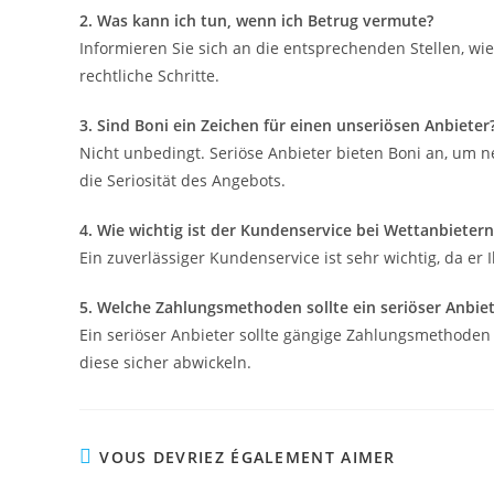
2. Was kann ich tun, wenn ich Betrug vermute?
Informieren Sie sich an die entsprechenden Stellen, wie
rechtliche Schritte.
3. Sind Boni ein Zeichen für einen unseriösen Anbieter
Nicht unbedingt. Seriöse Anbieter bieten Boni an, um
die Seriosität des Angebots.
4. Wie wichtig ist der Kundenservice bei Wettanbietern
Ein zuverlässiger Kundenservice ist sehr wichtig, da e
5. Welche Zahlungsmethoden sollte ein seriöser Anbie
Ein seriöser Anbieter sollte gängige Zahlungsmethode
diese sicher abwickeln.
VOUS DEVRIEZ ÉGALEMENT AIMER