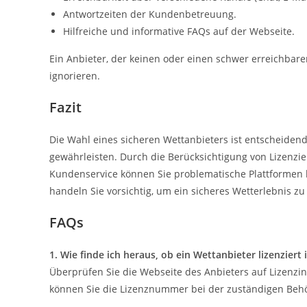
Antwortzeiten der Kundenbetreuung.
Hilfreiche und informative FAQs auf der Webseite.
Ein Anbieter, der keinen oder einen schwer erreichbaren
ignorieren.
Fazit
Die Wahl eines sicheren Wettanbieters ist entscheidend
gewährleisten. Durch die Berücksichtigung von Lizen
Kundenservice können Sie problematische Plattformen b
handeln Sie vorsichtig, um ein sicheres Wetterlebnis zu
FAQs
1. Wie finde ich heraus, ob ein Wettanbieter lizenziert i
Überprüfen Sie die Webseite des Anbieters auf Lizenzin
können Sie die Lizenznummer bei der zuständigen Behör