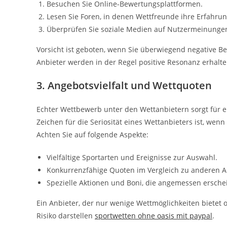
Besuchen Sie Online-Bewertungsplattformen.
Lesen Sie Foren, in denen Wettfreunde ihre Erfahrun
Überprüfen Sie soziale Medien auf Nutzermeinunge
Vorsicht ist geboten, wenn Sie überwiegend negative 
Anbieter werden in der Regel positive Resonanz erhalte
3. Angebotsvielfalt und Wettquoten
Echter Wettbewerb unter den Wettanbietern sorgt für e
Zeichen für die Seriosität eines Wettanbieters ist, wen
Achten Sie auf folgende Aspekte:
Vielfältige Sportarten und Ereignisse zur Auswahl.
Konkurrenzfähige Quoten im Vergleich zu anderen A
Spezielle Aktionen und Boni, die angemessen ersche
Ein Anbieter, der nur wenige Wettmöglichkeiten bietet
Risiko darstellen
sportwetten ohne oasis mit paypal
.