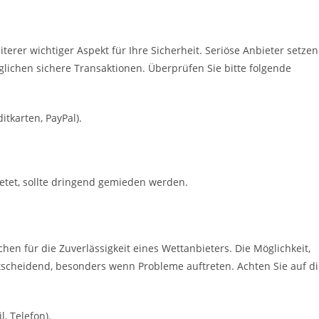
erer wichtiger Aspekt für Ihre Sicherheit. Seriöse Anbieter setzen
lichen sichere Transaktionen. Überprüfen Sie bitte folgende
tkarten, PayPal).
etet, sollte dringend gemieden werden.
hen für die Zuverlässigkeit eines Wettanbieters. Die Möglichkeit,
tscheidend, besonders wenn Probleme auftreten. Achten Sie auf di
, Telefon).