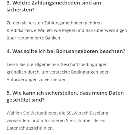
3. Welche Zahlungsmethoden sind am
sichersten?
Zu den sichersten Zahlungsmethoden gehören
Kreditkarten, e-Wallets wie PayPal und Banküberweisungen
über renommierte Banken.
4. Was sollte ich bei Bonusangeboten beachten?
Lesen Sie die allgemeinen Geschäftsbedingungen
gründlich durch, um versteckte Bedingungen oder
Anforderungen zu vermeiden.
5. Wie kann ich sicherstellen, dass meine Daten
geschützt sind?
Wählen Sie Wettanbieter, die SSL-Verschlüsselung
verwenden, und informieren Sie sich über deren
Datenschutzrichtlinien.