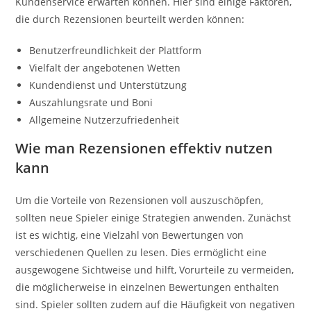
Kundenservice erwarten können. Hier sind einige Faktoren,
die durch Rezensionen beurteilt werden können:
Benutzerfreundlichkeit der Plattform
Vielfalt der angebotenen Wetten
Kundendienst und Unterstützung
Auszahlungsrate und Boni
Allgemeine Nutzerzufriedenheit
Wie man Rezensionen effektiv nutzen
kann
Um die Vorteile von Rezensionen voll auszuschöpfen,
sollten neue Spieler einige Strategien anwenden. Zunächst
ist es wichtig, eine Vielzahl von Bewertungen von
verschiedenen Quellen zu lesen. Dies ermöglicht eine
ausgewogene Sichtweise und hilft, Vorurteile zu vermeiden,
die möglicherweise in einzelnen Bewertungen enthalten
sind. Spieler sollten zudem auf die Häufigkeit von negativen