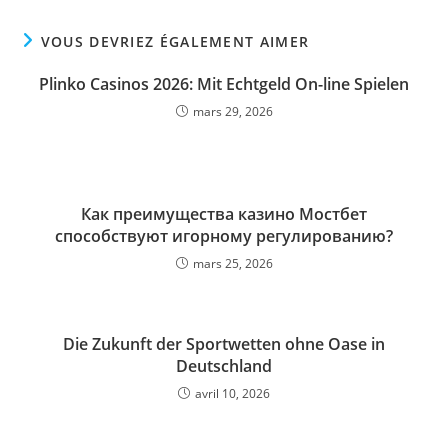
VOUS DEVRIEZ ÉGALEMENT AIMER
Plinko Casinos 2026: Mit Echtgeld On-line Spielen
mars 29, 2026
Как преимущества казино Мостбет
способствуют игорному регулированию?
mars 25, 2026
Die Zukunft der Sportwetten ohne Oase in
Deutschland
avril 10, 2026