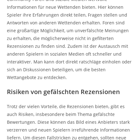
Informationen für neue Wettenden bieten. Hier können
Spieler ihre Erfahrungen direkt teilen, Fragen stellen und
Antworten von anderen Wettenden erhalten. Foren sind
eine großartige Möglichkeit, um unverfälschte Meinungen
zu erhalten, die möglicherweise nicht in gefilterten
Rezensionen zu finden sind. Zudem ist der Austausch mit
anderen Spielern in sozialen Medien oft schneller und
interaktiver. Man kann dort direkt ratschläge einholen oder
sich an Diskussionen beteiligen, um die besten
Wettangebote zu entdecken.
Risiken von gefälschten Rezensionen
Trotz der vielen Vorteile, die Rezensionen bieten, gibt es
auch Risiken, insbesondere beim Thema gefälschte
Bewertungen. Diese können das Bild eines Anbieters stark
verzerren und neuen Spielern irreführende Informationen
liefern. Um diesen Fallstricken zu entgehen, sollten neue