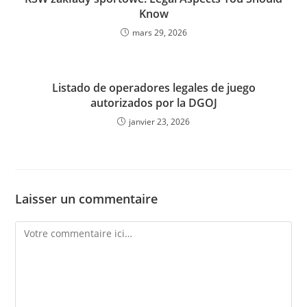
Know
mars 29, 2026
Listado de operadores legales de juego
autorizados por la DGOJ
janvier 23, 2026
Laisser un commentaire