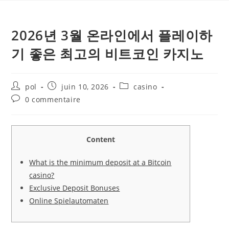
2026년 3월 온라인에서 플레이하
기 좋은 최고의 비트코인 카지노
pol
juin 10, 2026
casino
0 commentaire
Content
What is the minimum deposit at a Bitcoin
casino?
Exclusive Deposit Bonuses
Online Spielautomaten