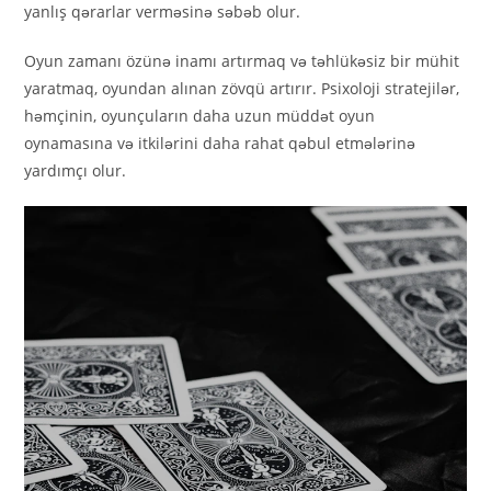
yanlış qərarlar verməsinə səbəb olur.
Oyun zamanı özünə inamı artırmaq və təhlükəsiz bir mühit
yaratmaq, oyundan alınan zövqü artırır. Psixoloji stratejilər,
həmçinin, oyunçuların daha uzun müddət oyun
oynamasına və itkilərini daha rahat qəbul etmələrinə
yardımçı olur.