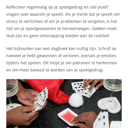
Reflecteer regelmatig op je speelgedrag en stel jezelf
vragen over waarom je speelt. Als je merkt dat je speelt om
stress te verlichten of om je problemen te vergeten, is het
tijd om je speelgewoontes te heroverwegen. Gokken moet
leuk zijn en geen ontsnapping bieden aan de realiteit.
Het bijhouden van een dagboek kan nuttig zijn. Schrijf op
hoeveel je hebt gewonnen of verloren, evenals je emoties
tijdens het spelen. Dit helpt je om patronen te herkennen
en om meer bewust te worden van je speelgedrag.