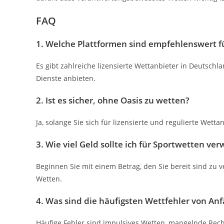
FAQ
1. Welche Plattformen sind empfehlenswert f
Es gibt zahlreiche lizensierte Wettanbieter in Deutschl
Dienste anbieten.
2. Ist es sicher, ohne Oasis zu wetten?
Ja, solange Sie sich für lizensierte und regulierte Wettan
3. Wie viel Geld sollte ich für Sportwetten v
Beginnen Sie mit einem Betrag, den Sie bereit sind zu v
Wetten.
4. Was sind die häufigsten Wettfehler von An
Häufige Fehler sind impulsives Wetten, mangelnde Rech