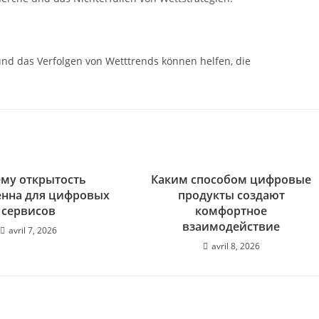
n und das Verfolgen von Wetttrends können helfen, die
му открытость
Каким способом цифровые
енна для цифровых
продукты создают
сервисов
комфортное
взаимодействие
avril 7, 2026
avril 8, 2026