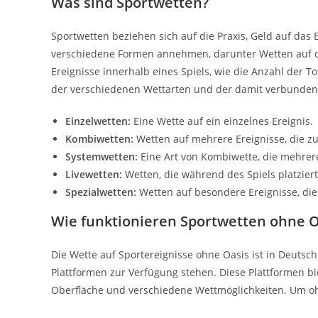
Was sind Sportwetten?
Sportwetten beziehen sich auf die Praxis, Geld auf das 
verschiedene Formen annehmen, darunter Wetten auf den
Ereignisse innerhalb eines Spiels, wie die Anzahl der T
der verschiedenen Wettarten und der damit verbundene
Einzelwetten:
Eine Wette auf ein einzelnes Ereignis.
Kombiwetten:
Wetten auf mehrere Ereignisse, die 
Systemwetten:
Eine Art von Kombiwette, die mehrer
Livewetten:
Wetten, die während des Spiels platzier
Spezialwetten:
Wetten auf besondere Ereignisse, die 
Wie funktionieren Sportwetten ohne O
Die Wette auf Sportereignisse ohne Oasis ist in Deutsc
Plattformen zur Verfügung stehen. Diese Plattformen bie
Oberfläche und verschiedene Wettmöglichkeiten. Um ohn