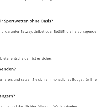
ür Sportwetten ohne Oasis?
and, darunter Betway, Unibet oder Bet365, die hervorragende
bieter entscheiden, ist es sicher.
erwenden?
erlieren, und setzen Sie sich ein monatliches Budget für Ihre
fängern?
erche und das Nichterfüllen von Wettstrategien.