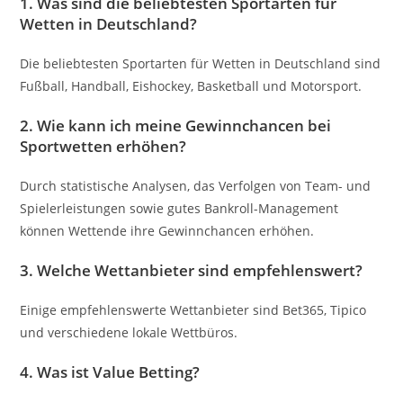
1. Was sind die beliebtesten Sportarten für
Wetten in Deutschland?
Die beliebtesten Sportarten für Wetten in Deutschland sind
Fußball, Handball, Eishockey, Basketball und Motorsport.
2. Wie kann ich meine Gewinnchancen bei
Sportwetten erhöhen?
Durch statistische Analysen, das Verfolgen von Team- und
Spielerleistungen sowie gutes Bankroll-Management
können Wettende ihre Gewinnchancen erhöhen.
3. Welche Wettanbieter sind empfehlenswert?
Einige empfehlenswerte Wettanbieter sind Bet365, Tipico
und verschiedene lokale Wettbüros.
4. Was ist Value Betting?