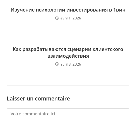
Изучение психологии инвестирования в 1вин
avril 1, 2026
Как разрабатываются сценарии клиентского
взаимодействия
avril 8, 2026
Laisser un commentaire