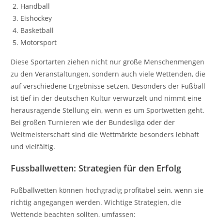
Handball
Eishockey
Basketball
Motorsport
Diese Sportarten ziehen nicht nur große Menschenmengen
zu den Veranstaltungen, sondern auch viele Wettenden, die
auf verschiedene Ergebnisse setzen. Besonders der Fußball
ist tief in der deutschen Kultur verwurzelt und nimmt eine
herausragende Stellung ein, wenn es um Sportwetten geht.
Bei großen Turnieren wie der Bundesliga oder der
Weltmeisterschaft sind die Wettmärkte besonders lebhaft
und vielfältig.
Fussballwetten: Strategien für den Erfolg
Fußballwetten können hochgradig profitabel sein, wenn sie
richtig angegangen werden. Wichtige Strategien, die
Wettende beachten sollten, umfassen: