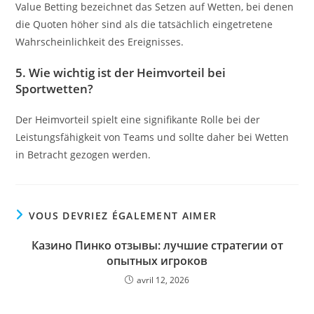
Value Betting bezeichnet das Setzen auf Wetten, bei denen
die Quoten höher sind als die tatsächlich eingetretene
Wahrscheinlichkeit des Ereignisses.
5. Wie wichtig ist der Heimvorteil bei
Sportwetten?
Der Heimvorteil spielt eine signifikante Rolle bei der
Leistungsfähigkeit von Teams und sollte daher bei Wetten
in Betracht gezogen werden.
VOUS DEVRIEZ ÉGALEMENT AIMER
Казино Пинко отзывы: лучшие стратегии от
опытных игроков
avril 12, 2026