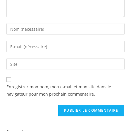
Enregistrer mon nom, mon e-mail et mon site dans le
navigateur pour mon prochain commentaire.