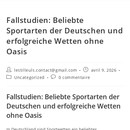
Fallstudien: Beliebte
Sportarten der Deutschen und
erfolgreiche Wetten ohne
Oasis
lestilleuls.contact@gmail.com
avril 9, 2026
Uncategorized
0 commentaire
Fallstudien: Beliebte Sportarten der
Deutschen und erfolgreiche Wetten
ohne Oasis
In Deutschland sind Sportwetten ein beliebtes