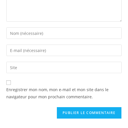
Enregistrer mon nom, mon e-mail et mon site dans le
navigateur pour mon prochain commentaire.