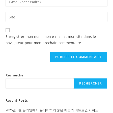
Enregistrer mon nom, mon e-mail et mon site dans le
navigateur pour mon prochain commentaire.
Rechercher
RECHERCHER
Recent Posts
2026년 3월 온라인에서 플레이하기 좋은 최고의 비트코인 카지노