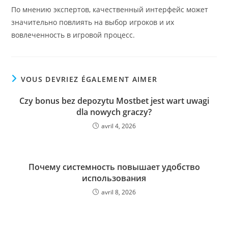
По мнению экспертов, качественный интерфейс может
значительно повлиять на выбор игроков и их
вовлеченность в игровой процесс.
VOUS DEVRIEZ ÉGALEMENT AIMER
Czy bonus bez depozytu Mostbet jest wart uwagi
dla nowych graczy?
avril 4, 2026
Почему системность повышает удобство
использования
avril 8, 2026