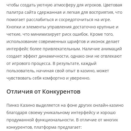
чтобы создать уютную атмосферу для игроков. Цветовая
палитра сайта сдержанная и легкая для восприятия, что
помогает расслабиться и сосредоточиться на игре.
Кнопки и элементы управления достаточно крупные и
четкие, что минимизирует риск ошибок. Кроме того,
использование современных шрифтов и иконок делает
интерфейс более привлекательным. Наличие анимаций
создает эффект динамичности, однако они не отвлекают
от игрового процесса. В результате, каждый
пользователь, начиная свой опыт в казино, может
чувствовать себя комфортно и уверенно.
Отличия от Конкурентов
Пинко Казино выделяется на фоне других онлайн-казино
благодаря своему уникальному интерфейсу и хорошо
продуманной функциональности. В отличие от многих
конкурентов, платформа предлагает: