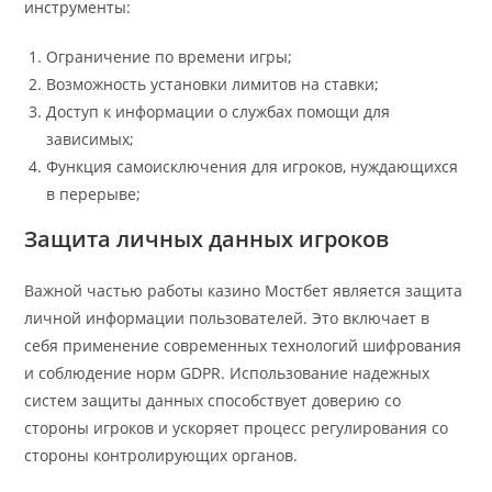
инструменты:
Ограничение по времени игры;
Возможность установки лимитов на ставки;
Доступ к информации о службах помощи для
зависимых;
Функция самоисключения для игроков, нуждающихся
в перерыве;
Защита личных данных игроков
Важной частью работы казино Мостбет является защита
личной информации пользователей. Это включает в
себя применение современных технологий шифрования
и соблюдение норм GDPR. Использование надежных
систем защиты данных способствует доверию со
стороны игроков и ускоряет процесс регулирования со
стороны контролирующих органов.