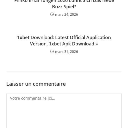
Plinko Erfahrungen 2026 Lohnt Sich Das Neue
Buzz Spiel?
mars 24, 2026
1xbet Download: Latest Official Application
Version, 1xbet Apk Download »
mars 31, 2026
Laisser un commentaire