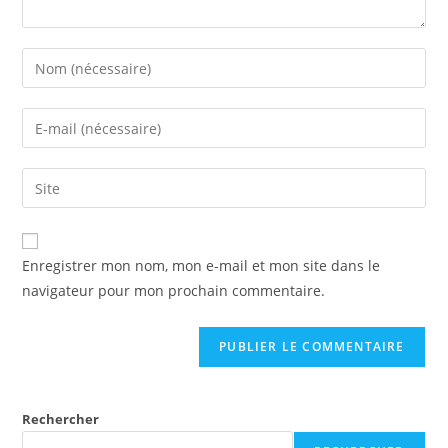
Enregistrer mon nom, mon e-mail et mon site dans le
navigateur pour mon prochain commentaire.
Rechercher