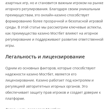
азартных игр, но и становится важным игроком на рынке
игорного регулирования. Благодаря своим уникальным
преимуществам, это онлайн-казино способствует
формированию более прозрачной и безопасной игровой
среды. В этой статье мы рассмотрим ключевые аспекты,
как преимущества казино Мостбет влияют на игорное
регулирование и поддерживают развитие ответственной
игры.
Легальность и лицензирование
Одним из основных факторов, которые способствуют
надежности казино Мостбет, является его
лицензирование. Казино работает под контролем и
регуляцией авторитетных игорных органов. Это
обеспечивает защиту прав игроков и создает доверие к
платформе.