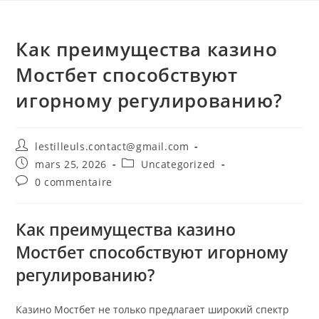
Как преимущества казино
Мостбет способствуют
игорному регулированию?
lestilleuls.contact@gmail.com
mars 25, 2026
Uncategorized
0 commentaire
Как преимущества казино
Мостбет способствуют игорному
регулированию?
Казино Мостбет не только предлагает широкий спектр