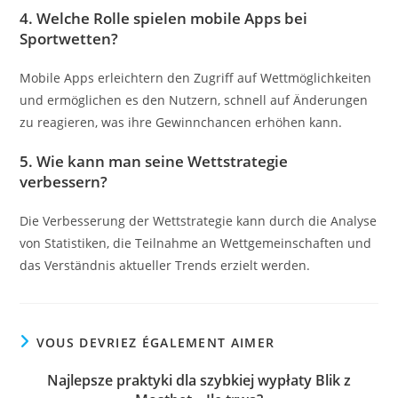
4. Welche Rolle spielen mobile Apps bei
Sportwetten?
Mobile Apps erleichtern den Zugriff auf Wettmöglichkeiten
und ermöglichen es den Nutzern, schnell auf Änderungen
zu reagieren, was ihre Gewinnchancen erhöhen kann.
5. Wie kann man seine Wettstrategie
verbessern?
Die Verbesserung der Wettstrategie kann durch die Analyse
von Statistiken, die Teilnahme an Wettgemeinschaften und
das Verständnis aktueller Trends erzielt werden.
VOUS DEVRIEZ ÉGALEMENT AIMER
Najlepsze praktyki dla szybkiej wypłaty Blik z