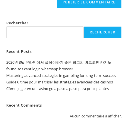
Rechercher
RECHERCHER
Recent Posts
2026년 3월 온라인에서 플레이하기 좋은 최고의 비트코인 카지노
found sos cant login whatsapp browser
Mastering advanced strategies in gambling for long-term success
Guide ultime pour maîtriser les stratégies avancées des casinos
Cómo jugar en un casino guía paso a paso para principiantes
Recent Comments
Aucun commentaire à afficher.