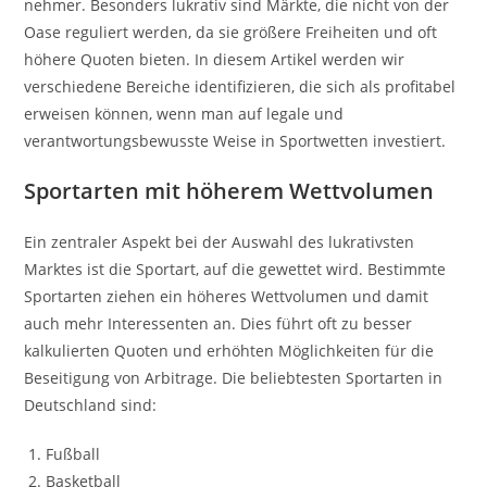
nehmer. Besonders lukrativ sind Märkte, die nicht von der
Oase reguliert werden, da sie größere Freiheiten und oft
höhere Quoten bieten. In diesem Artikel werden wir
verschiedene Bereiche identifizieren, die sich als profitabel
erweisen können, wenn man auf legale und
verantwortungsbewusste Weise in Sportwetten investiert.
Sportarten mit höherem Wettvolumen
Ein zentraler Aspekt bei der Auswahl des lukrativsten
Marktes ist die Sportart, auf die gewettet wird. Bestimmte
Sportarten ziehen ein höheres Wettvolumen und damit
auch mehr Interessenten an. Dies führt oft zu besser
kalkulierten Quoten und erhöhten Möglichkeiten für die
Beseitigung von Arbitrage. Die beliebtesten Sportarten in
Deutschland sind:
Fußball
Basketball