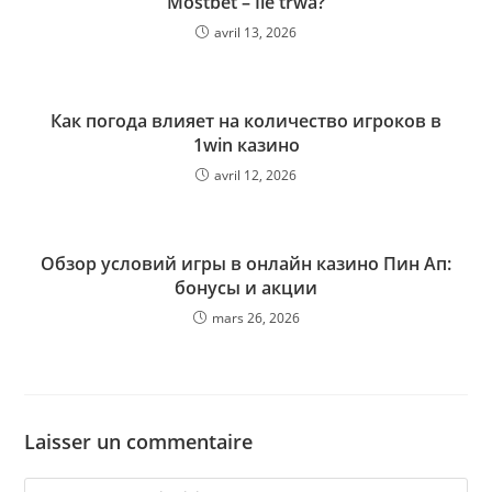
Mostbet – Ile trwa?
avril 13, 2026
Как погода влияет на количество игроков в
1win казино
avril 12, 2026
Обзор условий игры в онлайн казино Пин Ап:
бонусы и акции
mars 26, 2026
Laisser un commentaire