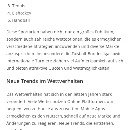
Tennis
Eishockey
Handball
Diese Sportarten haben nicht nur ein großes Publikum,
sondern auch zahlreiche Wettoptionen, die es ermöglichen,
verschiedene Strategien anzuwenden und diverse Märkte
anzusprechen. Insbesondere die Fußball-Bundesliga sowie
internationale Turniere ziehen viel Aufmerksamkeit auf sich
und bieten attraktive Quoten und Wettmöglichkeiten.
Neue Trends im Wettverhalten
Das Wettverhalten hat sich in den letzten Jahren stark
verändert. Viele Wetter nutzen Online-Plattformen, um
bequem von zu Hause aus zu wetten. Mobile Apps
ermöglichen es den Nutzern, schnell auf neue Märkte und
Änderungen zu reagieren. Neue Trends, die entstehen,