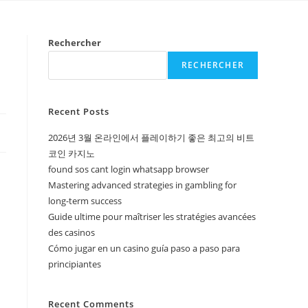
Rechercher
RECHERCHER
Recent Posts
2026년 3월 온라인에서 플레이하기 좋은 최고의 비트
코인 카지노
found sos cant login whatsapp browser
Mastering advanced strategies in gambling for
long-term success
Guide ultime pour maîtriser les stratégies avancées
des casinos
Cómo jugar en un casino guía paso a paso para
principiantes
Recent Comments