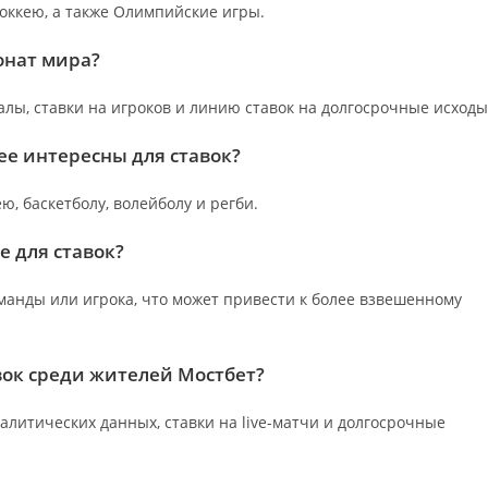
оккею, а также Олимпийские игры.
онат мира?
лы, ставки на игроков и линию ставок на долгосрочные исходы
ее интересны для ставок?
, баскетболу, волейболу и регби.
е для ставок?
анды или игрока, что может привести к более взвешенному
вок среди жителей Мостбет?
литических данных, ставки на live-матчи и долгосрочные