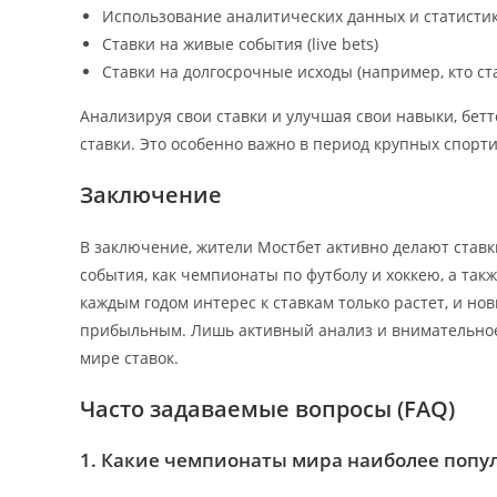
Использование аналитических данных и статисти
Ставки на живые события (live bets)
Ставки на долгосрочные исходы (например, кто с
Анализируя свои ставки и улучшая свои навыки, бет
ставки. Это особенно важно в период крупных спорт
Заключение
В заключение, жители Мостбет активно делают став
события, как чемпионаты по футболу и хоккею, а та
каждым годом интерес к ставкам только растет, и н
прибыльным. Лишь активный анализ и внимательное
мире ставок.
Часто задаваемые вопросы (FAQ)
1. Какие чемпионаты мира наиболее попу