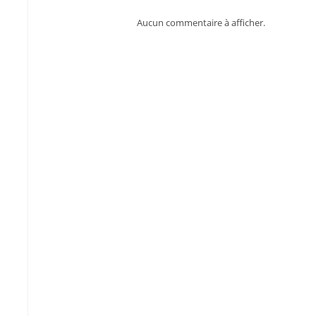
Aucun commentaire à afficher.