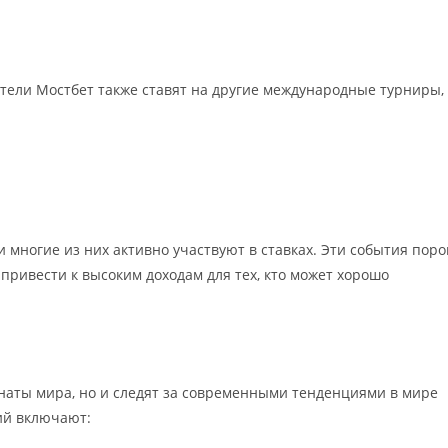
тели Мостбет также ставят на другие международные турниры,
 многие из них активно участвуют в ставках. Эти события поро
привести к высоким доходам для тех, кто может хорошо
онаты мира, но и следят за современными тенденциями в мире
ий включают: