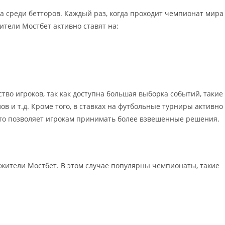
а среди бетторов. Каждый раз, когда проходит чемпионат мира
Жители Мостбет активно ставят на:
тво игроков, так как доступна большая выборка событий, такие
ов и т.д. Кроме того, в ставках на футбольные турниры активно
что позволяет игрокам принимать более взвешенные решения.
 жители Мостбет. В этом случае популярны чемпионаты, такие