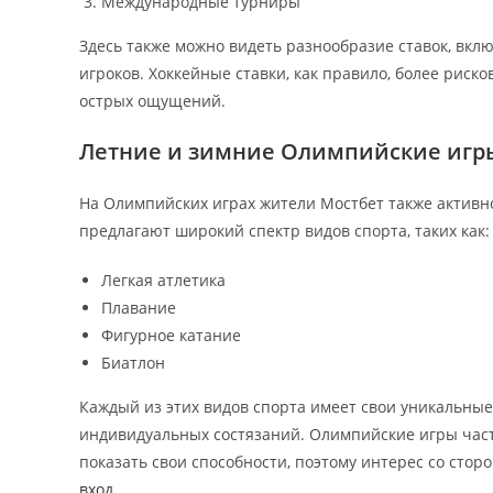
Международные турниры
Здесь также можно видеть разнообразие ставок, вкл
игроков. Хоккейные ставки, как правило, более риск
острых ощущений.
Летние и зимние Олимпийские игр
На Олимпийских играх жители Мостбет также активн
предлагают широкий спектр видов спорта, таких как:
Легкая атлетика
Плавание
Фигурное катание
Биатлон
Каждый из этих видов спорта имеет свои уникальные 
индивидуальных состязаний. Олимпийские игры час
показать свои способности, поэтому интерес со сто
вход
.