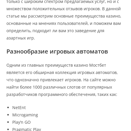
только с широким спектром предлагаемых услуг, но и с
множеством положительных отзывов игроков. В данной
статье мы рассмотрим основные преимущества казино,
основанные на мнениях пользователей, и поможем вам
определить, подходит ли вам это заведение для
азартных игр.
Разнообразие игровых автоматов
Одним из главных преимуществ казино Мостбет
является его обширная коллекция игровых автоматов,
что однозначно привлекает игроков. На сайте можно
найти более 1000 различных слотов от популярных
разработчиков программного обеспечения, таких как:
NetEnt
Microgaming
Play’n GO
Pragmatic Play