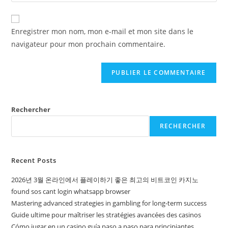
Enregistrer mon nom, mon e-mail et mon site dans le
navigateur pour mon prochain commentaire.
Rechercher
RECHERCHER
Recent Posts
2026년 3월 온라인에서 플레이하기 좋은 최고의 비트코인 카지노
found sos cant login whatsapp browser
Mastering advanced strategies in gambling for long-term success
Guide ultime pour maîtriser les stratégies avancées des casinos
Cómo jugar en un casino guía paso a paso para principiantes