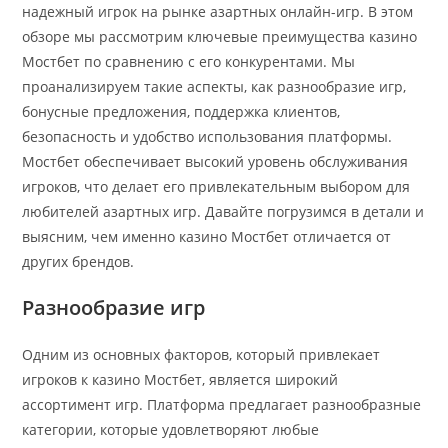
надежный игрок на рынке азартных онлайн-игр. В этом
обзоре мы рассмотрим ключевые преимущества казино
Мостбет по сравнению с его конкурентами. Мы
проанализируем такие аспекты, как разнообразие игр,
бонусные предложения, поддержка клиентов,
безопасность и удобство использования платформы.
Мостбет обеспечивает высокий уровень обслуживания
игроков, что делает его привлекательным выбором для
любителей азартных игр. Давайте погрузимся в детали и
выясним, чем именно казино Мостбет отличается от
других брендов.
Разнообразие игр
Одним из основных факторов, который привлекает
игроков к казино Мостбет, является широкий
ассортимент игр. Платформа предлагает разнообразные
категории, которые удовлетворяют любые