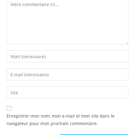
Enregistrer mon nom, mon e-mail et mon site dans le
navigateur pour mon prochain commentaire.