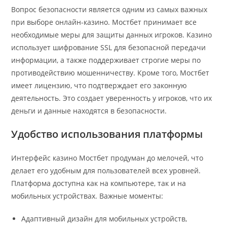
Вопрос безопасности является одним из самых важных
при выборе онлайн-казино. Мостбет принимает все
необходимые меры для защиты данных игроков. Казино
использует шифрование SSL для безопасной передачи
информации, а также поддерживает строгие меры по
противодействию мошенничеству. Кроме того, Мостбет
имеет лицензию, что подтверждает его законную
деятельность. Это создает уверенность у игроков, что их
деньги и данные находятся в безопасности.
Удобство использования платформы
Интерфейс казино Мостбет продуман до мелочей, что
делает его удобным для пользователей всех уровней.
Платформа доступна как на компьютере, так и на
мобильных устройствах. Важные моменты:
Адаптивный дизайн для мобильных устройств,