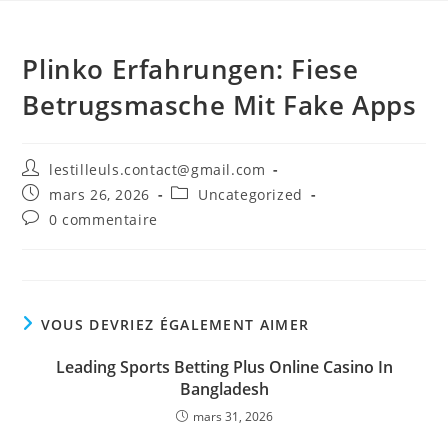
Plinko Erfahrungen: Fiese
Betrugsmasche Mit Fake Apps
lestilleuls.contact@gmail.com
mars 26, 2026
Uncategorized
0 commentaire
VOUS DEVRIEZ ÉGALEMENT AIMER
Leading Sports Betting Plus Online Casino In
Bangladesh
mars 31, 2026