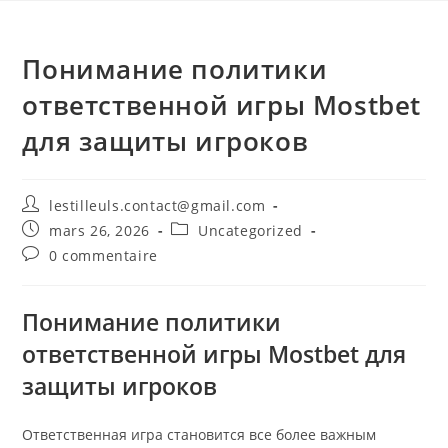
Понимание политики
ответственной игры Mostbet
для защиты игроков
lestilleuls.contact@gmail.com
mars 26, 2026
Uncategorized
0 commentaire
Понимание политики
ответственной игры Mostbet для
защиты игроков
Ответственная игра становится все более важным