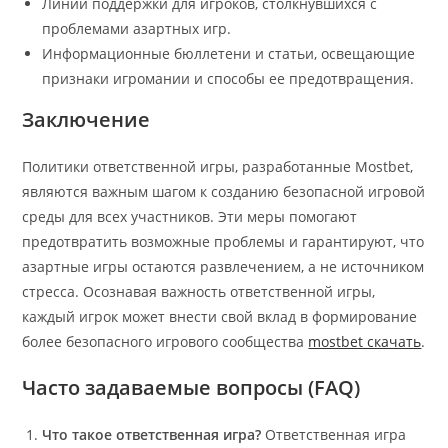
Линии поддержки для игроков, столкнувшихся с
проблемами азартных игр.
Информационные бюллетени и статьи, освещающие
признаки игромании и способы ее предотвращения.
Заключение
Политики ответственной игры, разработанные Mostbet,
являются важным шагом к созданию безопасной игровой
среды для всех участников. Эти меры помогают
предотвратить возможные проблемы и гарантируют, что
азартные игры остаются развлечением, а не источником
стресса. Осознавая важность ответственной игры,
каждый игрок может внести свой вклад в формирование
более безопасного игрового сообщества
mostbet скачать
.
Часто задаваемые вопросы (FAQ)
Что такое ответственная игра?
Ответственная игра