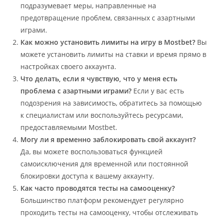
подразумевает меры, направленные на
предотвращение проблем, связанных с азартными
играми.
Как можно установить лимиты на игру в Mostbet?
Вы
можете установить лимиты на ставки и время прямо в
настройках своего аккаунта.
Что делать, если я чувствую, что у меня есть
проблема с азартными играми?
Если у вас есть
подозрения на зависимость, обратитесь за помощью
к специалистам или воспользуйтесь ресурсами,
предоставляемыми Mostbet.
Могу ли я временно заблокировать свой аккаунт?
Да, вы можете воспользоваться функцией
самоисключения для временной или постоянной
блокировки доступа к вашему аккаунту.
Как часто проводятся тесты на самооценку?
Большинство платформ рекомендует регулярно
проходить тесты на самооценку, чтобы отслеживать