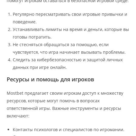
помогут игрокам оставаться в безопасной игровой среде:
Регулярно пересматривать свои игровые привычки и
поведение.
Устанавливать лимиты на время и деньги, которые вы
готовы потратить.
Не стесняться обращаться за помощью, если
чувствуется, что игра начинает вызывать проблемы.
Следить за кибербезопасностью и защитой личных
данных при игре онлайн.
Ресурсы и помощь для игроков
Mostbet предлагает своим игрокам доступ к множеству
ресурсов, которые могут помочь в вопросах
ответственной игры. Важные инструменты и ресурсы
включают:
Контакты психологов и специалистов по игромании.