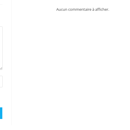
Aucun commentaire à afficher.