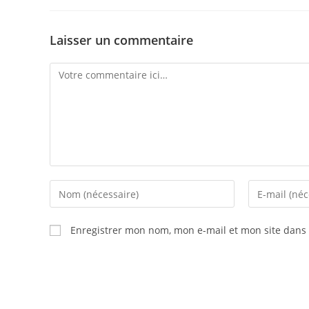
Laisser un commentaire
Enregistrer mon nom, mon e-mail et mon site dans