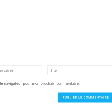
 le navigateur pour mon prochain commentaire.