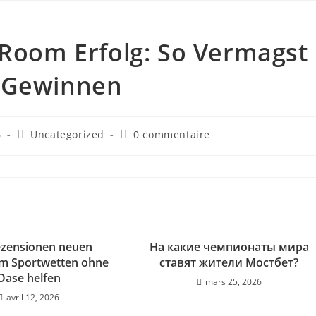
 Room Erfolg: So Vermagst
o Gewinnen
6
Uncategorized
0 commentaire
ezensionen neuen
На какие чемпионаты мира
im Sportwetten ohne
ставят жители Мостбет?
Oase helfen
mars 25, 2026
avril 12, 2026