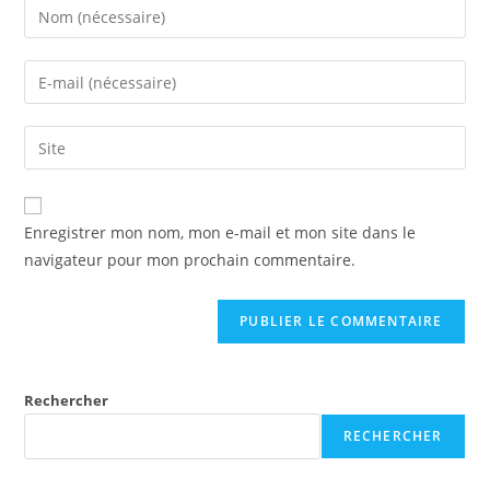
Enregistrer mon nom, mon e-mail et mon site dans le
navigateur pour mon prochain commentaire.
Rechercher
RECHERCHER