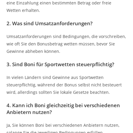
eine Einzahlung einen bestimmten Betrag oder freie
Wetten erhalten.
2. Was sind Umsatzanforderungen?
Umsatzanforderungen sind Bedingungen, die vorschreiben,
wie oft Sie den Bonusbetrag wetten müssen, bevor Sie
Gewinne abheben können.
3. Sind Boni für Sportwetten steuerpflichtig?
In vielen Ländern sind Gewinne aus Sportwetten
steuerpflichtig, während der Bonus selbst nicht besteuert
wird, allerdings sollten Sie lokale Gesetze beachten.
4. Kann ich Boni gleichzeitig bei verschiedenen
Anbietern nutzen?
Ja, Sie können Boni bei verschiedenen Anbietern nutzen,
solange Sie die jeweiligen Bedingungen erfüllen.