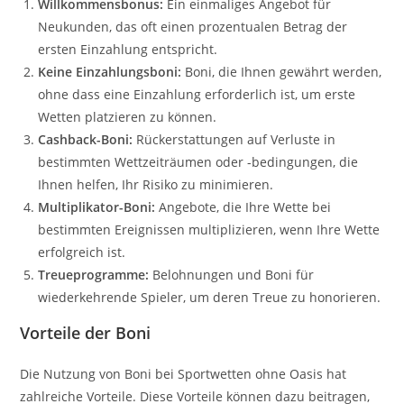
Willkommensbonus:
Ein einmaliges Angebot für
Neukunden, das oft einen prozentualen Betrag der
ersten Einzahlung entspricht.
Keine Einzahlungsboni:
Boni, die Ihnen gewährt werden,
ohne dass eine Einzahlung erforderlich ist, um erste
Wetten platzieren zu können.
Cashback-Boni:
Rückerstattungen auf Verluste in
bestimmten Wettzeiträumen oder -bedingungen, die
Ihnen helfen, Ihr Risiko zu minimieren.
Multiplikator-Boni:
Angebote, die Ihre Wette bei
bestimmten Ereignissen multiplizieren, wenn Ihre Wette
erfolgreich ist.
Treueprogramme:
Belohnungen und Boni für
wiederkehrende Spieler, um deren Treue zu honorieren.
Vorteile der Boni
Die Nutzung von Boni bei Sportwetten ohne Oasis hat
zahlreiche Vorteile. Diese Vorteile können dazu beitragen,